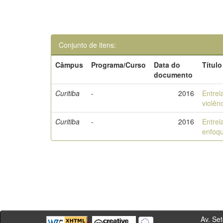
Conjunto de itens:
Câmpus
Programa/Curso
Data do
Título
documento
Curitiba
-
2016
Entrel
violên
Curitiba
-
2016
Entrel
enfoq
Av. Sete de Se