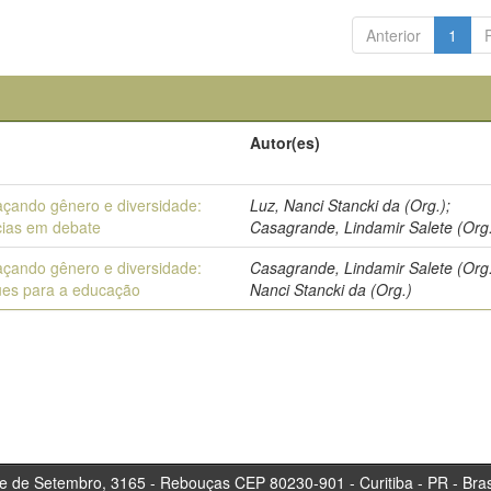
Anterior
1
Autor(es)
açando gênero e diversidade:
Luz, Nanci Stancki da (Org.);
cias em debate
Casagrande, Lindamir Salete (Org
açando gênero e diversidade:
Casagrande, Lindamir Salete (Org.
ues para a educação
Nanci Stancki da (Org.)
tembro, 3165 - Rebouças CEP 80230-901 - Curitiba 