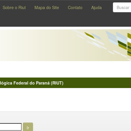
Sobre o Riut
Mapa do Site
Contato
Ajuda
lógica Federal do Paraná (RIUT)