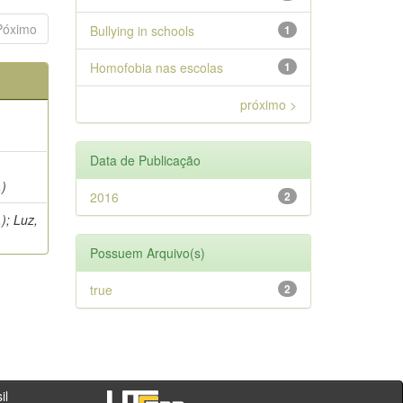
Póximo
Bullying in schools
1
Homofobia nas escolas
1
próximo >
Data de Publicação
.)
2016
2
); Luz,
Possuem Arquivo(s)
true
2
- PR - Brasil