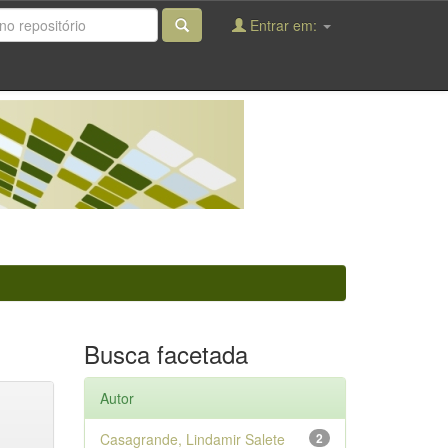
Entrar em:
Busca facetada
Autor
Casagrande, Lindamir Salete
2