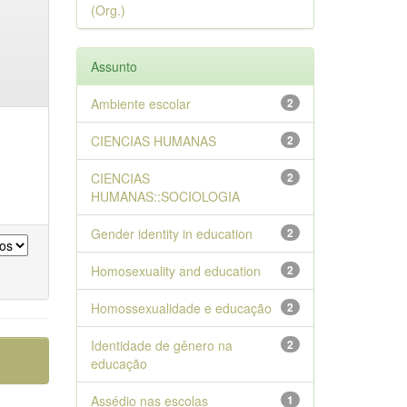
(Org.)
Assunto
Ambiente escolar
2
CIENCIAS HUMANAS
2
CIENCIAS
2
HUMANAS::SOCIOLOGIA
Gender identity in education
2
Homosexuality and education
2
Homossexualidade e educação
2
Identidade de gênero na
2
educação
Assédio nas escolas
1