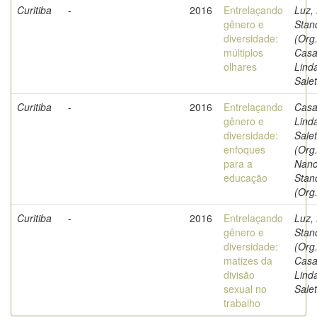
Curitiba
-
2016
Entrelaçando
Luz,
gênero e
Stan
diversidade:
(Org.
múltiplos
Casa
olhares
Lind
Salet
Curitiba
-
2016
Entrelaçando
Casa
gênero e
Lind
diversidade:
Sale
enfoques
(Org.
para a
Nanc
educação
Stan
(Org.
Curitiba
-
2016
Entrelaçando
Luz,
gênero e
Stan
diversidade:
(Org.
matizes da
Casa
divisão
Lind
sexual no
Salet
trabalho