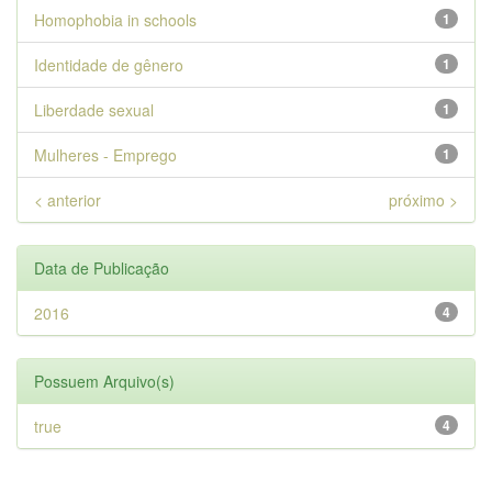
Homophobia in schools
1
Identidade de gênero
1
Liberdade sexual
1
Mulheres - Emprego
1
< anterior
próximo >
Data de Publicação
2016
4
Possuem Arquivo(s)
true
4