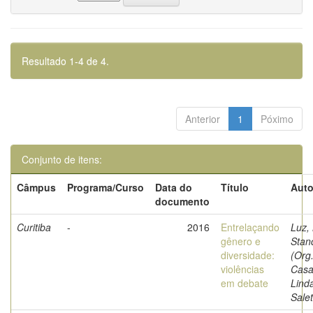
Resultado 1-4 de 4.
Anterior
1
Póximo
Conjunto de itens:
Câmpus
Programa/Curso
Data do
Título
Auto
documento
Curitiba
-
2016
Entrelaçando
Luz,
gênero e
Stan
diversidade:
(Org.
violências
Casa
em debate
Lind
Salet