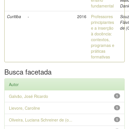
ensino
Walic
fundamental
Danie
Curitiba
-
2016
Professores
Souz
principiantes
Fláv
e a inserção
de (
à docência:
contextos,
programas e
práticas
formativas
Busca facetada
Autor
Galvão, José Ricardo
1
Lievore, Caroline
1
Oliveira, Luciana Schreiner de (o...
1