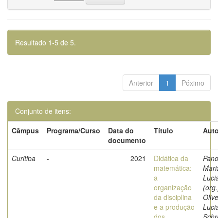
Resultado 1-5 de 5.
Anterior
1
Póximo
Conjunto de itens:
Câmpus
Programa/Curso
Data do
Título
Auto
documento
Curitiba
-
2021
Didática da
Pano
matemática:
Mari
a
Luci
organização
(org.
da disciplina
Olive
e a produção
Luci
dos
Schr