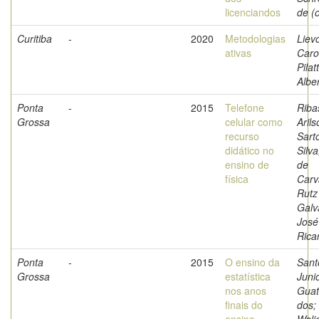
licenciandos
de (o
Curitiba
-
2020
Metodologias
Liev
ativas
Caro
Pilat
Albe
Ponta
-
2015
Telefone
Riba
Grossa
celular como
Arils
recurso
Sarto
didático no
Silva
ensino de
de
física
Carv
Rutz
Galv
José
Rica
Ponta
-
2015
O ensino da
Sant
Grossa
estatística
Junio
nos anos
Guat
finais do
dos;