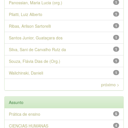
Panossian, Maria Lucia (org.)
1
Pilatti, Luiz Alberto
1
Ribas, Arilson Sartorelli
1
Santos Junior, Guataçara dos
1
Silva, Sani de Carvalho Rutz da
1
Souza, Flávia Dias de (Org.)
1
Walichinski, Danieli
1
próximo >
Assunto
Prática de ensino
5
CIENCIAS HUMANAS
4