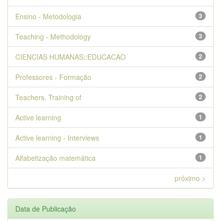
Ensino - Metodologia
3
Teaching - Methodology
3
CIENCIAS HUMANAS::EDUCACAO
2
Professores - Formação
2
Teachers, Training of
2
Active learning
1
Active learning - Interviews
1
Alfabetização matemática
1
próximo >
Data de Publicação