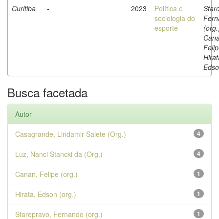
Curitiba
-
2023
Política e
Star
sociologia do
Fern
esporte
(org.
Cana
Felip
Hirat
Edso
Busca facetada
Autor
Casagrande, Lindamir Salete (Org.)
4
Luz, Nanci Stancki da (Org.)
4
Canan, Felipe (org.)
1
Hirata, Edson (org.)
1
Starepravo, Fernando (org.)
1