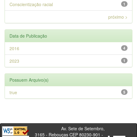
Conscientização racial
1
próximo >
Data de Publicação
2016
4
2023
1
Possuem Arquivo(s)
true
5
Av. Sete de Setembro,
3165 - Rebouças CEP 80230-901 -