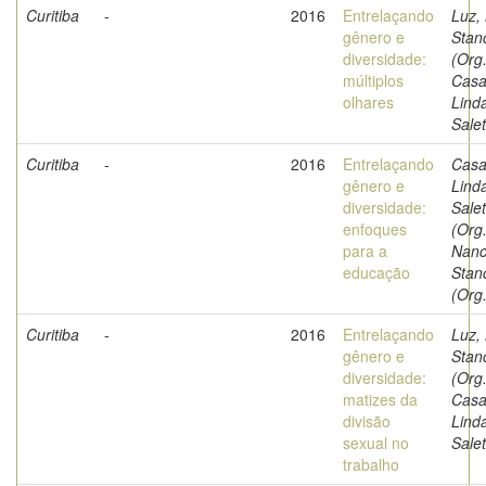
Curitiba
-
2016
Entrelaçando
Luz,
gênero e
Stan
diversidade:
(Org.
múltiplos
Casa
olhares
Lind
Salet
Curitiba
-
2016
Entrelaçando
Casa
gênero e
Lind
diversidade:
Sale
enfoques
(Org.
para a
Nanc
educação
Stan
(Org.
Curitiba
-
2016
Entrelaçando
Luz,
gênero e
Stan
diversidade:
(Org.
matizes da
Casa
divisão
Lind
sexual no
Salet
trabalho