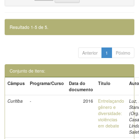
Resultado 1-5 de 5.
Anterior
1
Póximo
Conjunto de itens:
Câmpus
Programa/Curso
Data do
Título
Auto
documento
Curitiba
-
2016
Entrelaçando
Luz,
gênero e
Stan
diversidade:
(Org.
violências
Casa
em debate
Lind
Salet