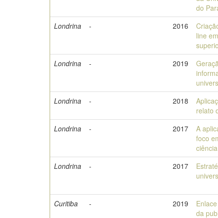
do Par
Londrina
-
2016
Criação
line e
superio
Londrina
-
2019
Geraçã
inform
univers
Londrina
-
2018
Aplica
relato 
Londrina
-
2017
A apli
foco e
ciênci
Londrina
-
2017
Estrat
univers
Curitiba
-
2019
Enlace 
da publ