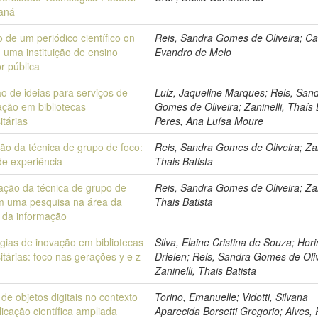
aná
 de um periódico científico on
Reis, Sandra Gomes de Oliveira; Ca
m uma instituição de ensino
Evandro de Melo
r pública
o de ideias para serviços de
Luiz, Jaqueline Marques; Reis, San
ação em bibliotecas
Gomes de Oliveira; Zaninelli, Thaís 
itárias
Peres, Ana Luísa Moure
ção da técnica de grupo de foco:
Reis, Sandra Gomes de Oliveira; Zan
de experiência
Thais Batista
cação da técnica de grupo de
Reis, Sandra Gomes de Oliveira; Zan
m uma pesquisa na área da
Thais Batista
a da informação
égias de inovação em bibliotecas
Silva, Elaine Cristina de Souza; Hori
itárias: foco nas gerações y e z
Drielen; Reis, Sandra Gomes de Oliv
Zaninelli, Thais Batista
de objetos digitais no contexto
Torino, Emanuelle; Vidotti, Silvana
icação científica ampliada
Aparecida Borsetti Gregorio; Alves,