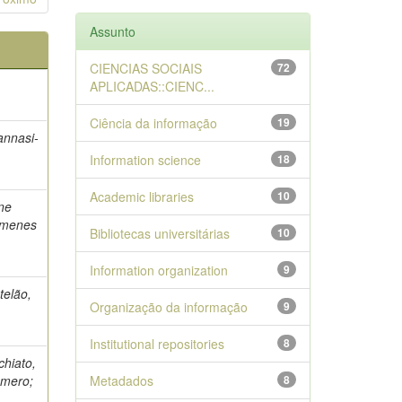
Assunto
CIENCIAS SOCIAIS
72
APLICADAS::CIENC...
Ciência da informação
19
annasi-
Information science
18
Academic libraries
10
one
Gimenes
Bibliotecas universitárias
10
Information organization
9
telão,
Organização da informação
9
Institutional repositories
8
chiato,
omero;
Metadados
8