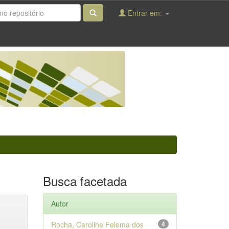
Entrar em:
Busca facetada
Autor
Rocha, Caroline Felema dos
4