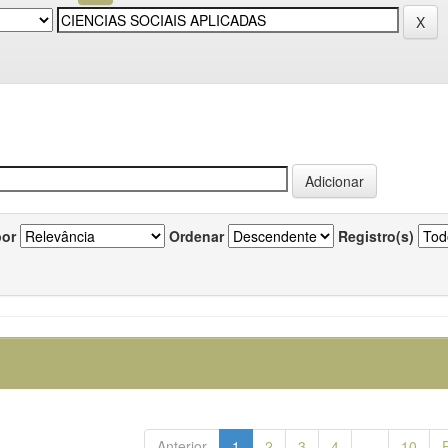
por
Ordenar
Registro(s)
Anterior
1
2
3
4
...
10