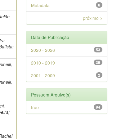
Metadata
8
telão,
próximo >
Data de Publicação
dra
Batista;
2020 - 2026
53
2010 - 2019
39
inelli,
2001 - 2009
2
inelli,
Possuem Arquivo(s)
mi,
true
94
eira;
 Rachel