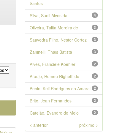
Santos
Silva, Sueli Alves da
4
Oliveira, Talita Moreira de
3
Saavedra Filho, Nestor Cortez
3
Zaninelli, Thais Batista
3
Alves, Franciele Koehler
2
Araujo, Romeu Righetti de
2
Benin, Keli Rodrigues do Amaral
2
Brito, Jean Fernandes
2
Catelão, Evandro de Melo
2
< anterior
próximo >
Póximo