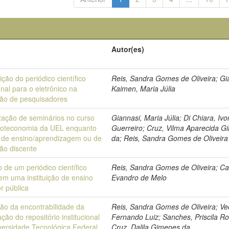
Autor(es)
ição do periódico científico
Reis, Sandra Gomes de Oliveira; Gi
onal para o eletrônico na
Kaimen, Maria Júlia
ção de pesquisadores
ização de seminários no curso
Giannasi, Maria Júlia; Di Chiara, Iv
lioteconomia da UEL enquanto
Guerreiro; Cruz, Vilma Aparecida 
a de ensino/aprendizagem ou de
da; Reis, Sandra Gomes de Oliveira
ção discente
 de um periódico científico
Reis, Sandra Gomes de Oliveira; Ca
 em uma instituição de ensino
Evandro de Melo
r pública
ção da encontrabilidade da
Reis, Sandra Gomes de Oliveira; Ve
ção do repositório institucional
Fernando Luiz; Sanches, Priscila R
versidade Tecnológica Federal
Cruz, Dalila Gimenes da