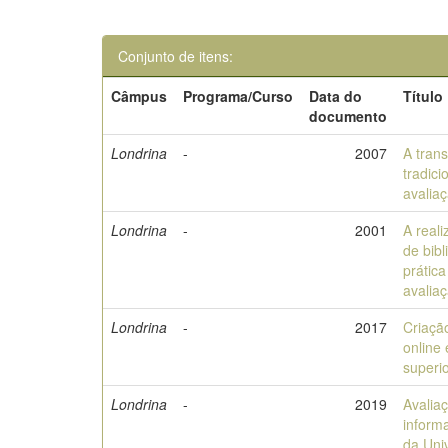
Conjunto de itens:
Câmpus
Programa/Curso
Data do
Título
documento
Londrina
-
2007
A trans
tradici
avalia
Londrina
-
2001
A real
de bib
prátic
avalia
Londrina
-
2017
Criação
online
superio
Londrina
-
2019
Avalia
informa
da Uni