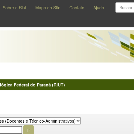
Sobre o Riut
Mapa do Site
Contato
Ajuda
lógica Federal do Paraná (RIUT)