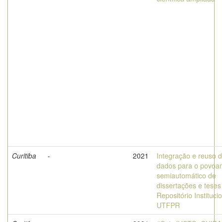
Curitiba
-
2021
Integração e reuso 
dados para o povoa
semiautomático de
dissertações e teses
Repositório Instituci
UTFPR