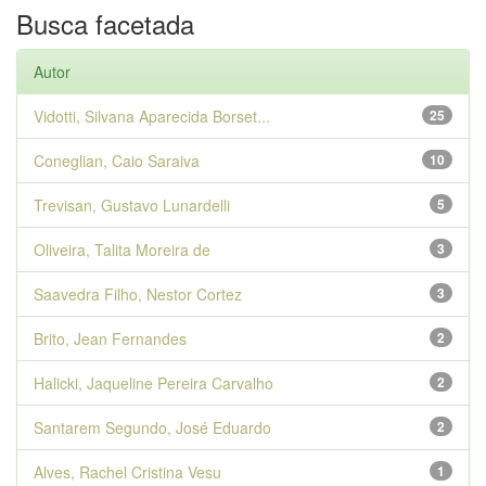
Busca facetada
Autor
Vidotti, Silvana Aparecida Borset...
25
Coneglian, Caio Saraiva
10
Trevisan, Gustavo Lunardelli
5
Oliveira, Talita Moreira de
3
Saavedra Filho, Nestor Cortez
3
Brito, Jean Fernandes
2
Halicki, Jaqueline Pereira Carvalho
2
Santarem Segundo, José Eduardo
2
Alves, Rachel Cristina Vesu
1