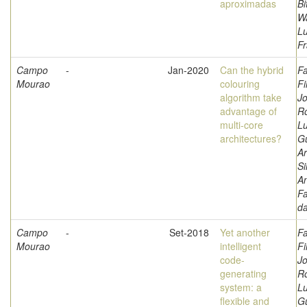
aproximadas
Bi
W
L
Fr
Campo
-
Jan-2020
Can the hybrid
Fa
Mourao
colouring
Fi
algorithm take
Jo
advantage of
Ro
multi-core
Lu
architectures?
G
Ar
Si
A
Fa
d
Campo
-
Set-2018
Yet another
Fa
Mourao
intelligent
Fi
code-
Jo
generating
Ro
system: a
Lu
flexible and
G