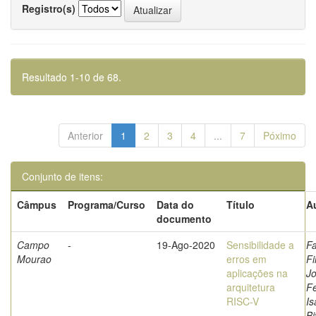
Registro(s)
Resultado 1-10 de 68.
Anterior
1
2
3
4
...
7
Póximo
Conjunto de itens:
Câmpus
Programa/Curso
Data do
Título
A
documento
Campo
-
19-Ago-2020
Sensibilidade a
Fa
Mourao
erros em
Fi
aplicações na
Jo
arquitetura
F
RISC-V
Is
Bi