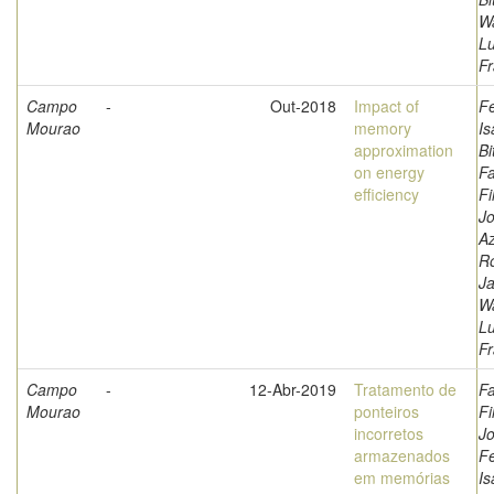
W
L
Fr
Campo
-
Out-2018
Impact of
F
Mourao
memory
Is
approximation
Bi
on energy
Fa
efficiency
Fi
Jo
A
Ro
Ja
W
L
Fr
Campo
-
12-Abr-2019
Tratamento de
Fa
Mourao
ponteiros
Fi
incorretos
Jo
armazenados
F
em memórias
Is