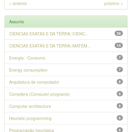
< anterior
próximo >
Assunto
CIENCIAS EXATAS E DA TERRA::CIENC...
38
CIENCIAS EXATAS E DA TERRA::MATEM...
14
Energia - Consumo
7
Energy consumption
7
Arquitetura de computador
6
Compilers (Computer programs)
6
Computer architecture
6
Heuristic programming
6
Programação heurística
6