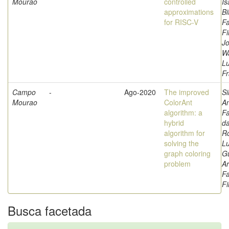
Mourao
controlled
Is
approximations
Bi
for RISC-V
Fa
Fi
Jo
W
L
Fr
Campo
-
Ago-2020
The improved
Si
Mourao
ColorAnt
A
algorithm: a
Fa
hybrid
da
algorithm for
Ro
solving the
Lu
graph coloring
G
problem
Ar
Fa
Fi
Busca facetada