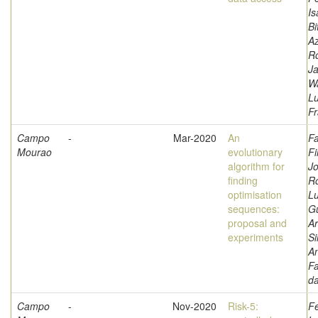
Is
Bi
A
Ro
Ja
W
L
Fr
Campo
-
Mar-2020
An
Fa
Mourao
evolutionary
Fi
algorithm for
Jo
finding
Ro
optimisation
Lu
sequences:
G
proposal and
Ar
experiments
Si
A
Fa
d
Campo
-
Nov-2020
Risk-5:
F