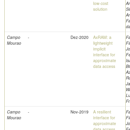
low-cost
Ar
solution
Si
A
Fa
d
Campo
-
Dez-2020
AxRAM: a
Fa
Mourao
lightweight
Fi
implicit
Jo
interface for
F
approximate
Is
data access
Bi
A
Ro
Ja
W
L
Fr
Campo
-
Nov-2019
A resilient
Fa
Mourao
interface for
Fi
approximate
Jo
data access
F