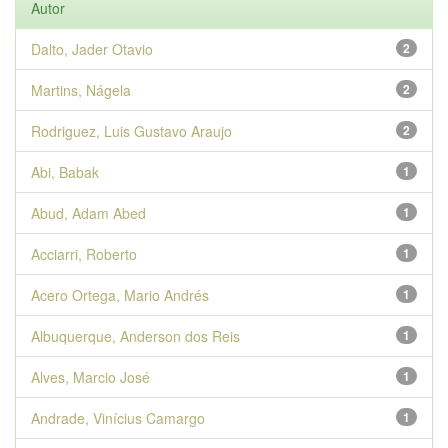
Autor
Dalto, Jader Otavio
2
Martins, Nágela
2
Rodriguez, Luis Gustavo Araujo
2
Abi, Babak
1
Abud, Adam Abed
1
Acciarri, Roberto
1
Acero Ortega, Mario Andrés
1
Albuquerque, Anderson dos Reis
1
Alves, Marcio José
1
Andrade, Vinícius Camargo
1