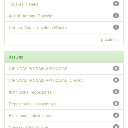
Tavares, Helena
2
Alcará, Adriana Rosecler
1
Caruso, Anna Terezinha Ribeiro
1
próximo >
Assunto
CIENCIAS SOCIAIS APLICADAS
8
CIENCIAS SOCIAIS APLICADAS::CIENC...
8
Institutional repositories
5
Repositórios institucionais
5
Bibliotecas universitárias
4
Ciência da informação
4