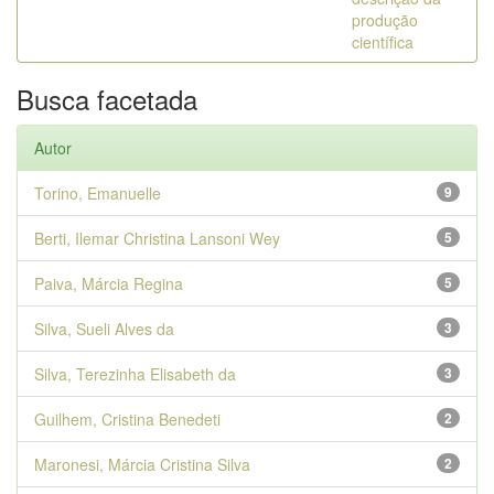
produção
científica
Busca facetada
Autor
Torino, Emanuelle
9
Berti, Ilemar Christina Lansoni Wey
5
Paiva, Márcia Regina
5
Silva, Sueli Alves da
3
Silva, Terezinha Elisabeth da
3
Guilhem, Cristina Benedeti
2
Maronesi, Márcia Cristina Silva
2