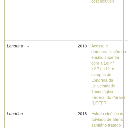
cost solution
Londrina
-
2018
Acesso e
democratização do
ensino superior
com a Lei nº
12.711/12: o
câmpus de
Londrina da
Universidade
Tecnológica
Federal do Paraná
(UTFPR)
Londrina
-
2018
Estudo cinético do
lixiviado de aterro
sanitário tratado