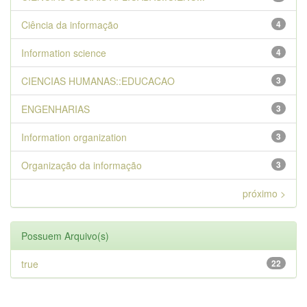
Ciência da informação
4
Information science
4
CIENCIAS HUMANAS::EDUCACAO
3
ENGENHARIAS
3
Information organization
3
Organização da informação
3
próximo >
Possuem Arquivo(s)
true
22