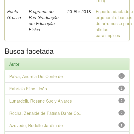
+e+i)
Ponta
Programa de
20-Abr-2018
Esporte adaptado e
Grossa
Pós-Graduação
ergonomia: bancos
em Educação
de arremesso para
Física
atletas
paralímpicos
Busca facetada
Autor
Paiva, Andréia Del Conte de
3
Fabrício Filho, João
2
Lunardelli, Rosane Suely Alvares
2
Rocha, Zenaide de Fátima Dante Co...
2
Azevedo, Rodolfo Jardim de
1