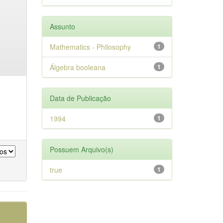
Assunto
Mathematics - Philosophy
1
Álgebra booleana
1
Data de Publicação
1994
1
Possuem Arquivo(s)
true
1