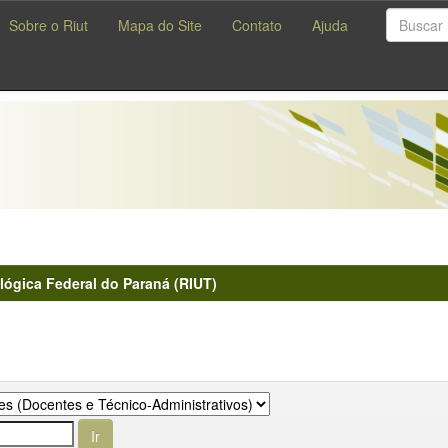
Sobre o Riut
Mapa do Site
Contato
Ajuda
lógica Federal do Paraná (RIUT)