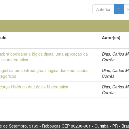
Anterior
1
tulo
Autor(es)
gebra booleana e lógica digital uma aplicação da
Dias, Carlos 
gica matemática
Corrêa
logística uma introdução à lógica dos enunciados
Dias, Carlos 
tegóricos
Corrêa
corço Histórico da Lógica Matemática
Dias, Carlos 
Corrêa
tembro, 3165 - Rebouças CEP 80230-901 - Curitiba 