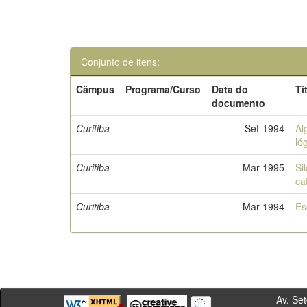
Conjunto de itens:
Câmpus
Programa/Curso
Data do
Tí
documento
Curitiba
-
Set-1994
Ál
ló
Curitiba
-
Mar-1995
Si
ca
Curitiba
-
Mar-1994
Es
Av. Sete de Se