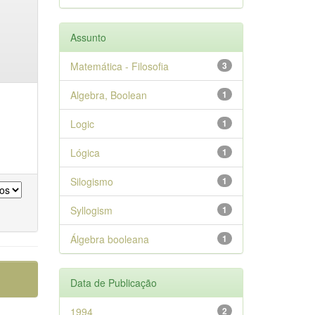
Assunto
Matemática - Filosofia
3
Algebra, Boolean
1
Logic
1
Lógica
1
Silogismo
1
Syllogism
1
Álgebra booleana
1
Data de Publicação
1994
2