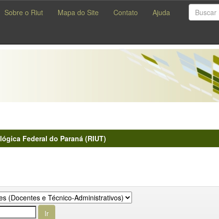
Sobre o Riut
Mapa do Site
Contato
Ajuda
lógica Federal do Paraná (RIUT)