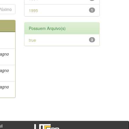
Póximo
1995
1
Possuem Arquivo(s)
true
3
Magno
Magno
Magno
- PR - Brasil