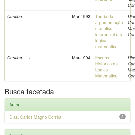
Cor
Curitiba
-
Mar-1993
Teoria da
Dia
argumentação
Car
e análise
Ma
inferencial em
Cor
lógica
matemática
Curitiba
-
Mar-1994
Escorço
Dia
Histórico da
Car
Lógica
Ma
Matemática
Cor
Busca facetada
Autor
Dias, Carlos Magno Corrêa
3