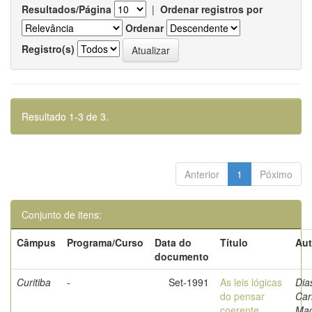
Resultados/Página
|
Ordenar registros por
Ordenar
Registro(s)
Resultado 1-3 de 3.
Anterior
1
Póximo
Conjunto de itens:
Câmpus
Programa/Curso
Data do
Título
Aut
documento
Curitiba
-
Set-1991
As leis lógicas
Dia
do pensar
Car
coerente
Ma