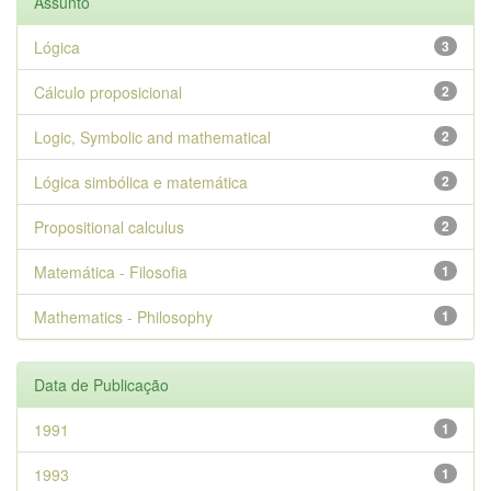
Assunto
Lógica
3
Cálculo proposicional
2
Logic, Symbolic and mathematical
2
Lógica simbólica e matemática
2
Propositional calculus
2
Matemática - Filosofia
1
Mathematics - Philosophy
1
Data de Publicação
1991
1
1993
1