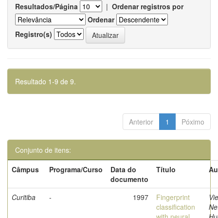
Resultados/Página
|
Ordenar registros por
Ordenar
Registro(s)
Resultado 1-9 de 9.
Anterior
1
Póximo
Conjunto de itens:
Câmpus
Programa/Curso
Data do
Título
Au
documento
Curitiba
-
1997
Fingerprint
Vie
classification
Ne
with neural
Hu