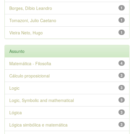
Borges, Díbio Leandro
1
Tomazoni, Julio Caetano
1
Vieira Neto, Hugo
1
Assunto
Matemática - Filosofia
4
Cálculo proposicional
3
Logic
3
Logic, Symbolic and mathematical
3
Lógica
3
Lógica simbólica e matemática
3