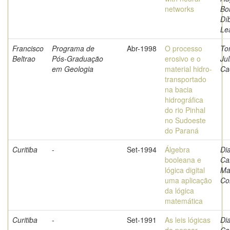
networks
Bo
Dí
Le
Francisco
Programa de
Abr-1998
O processo
To
Beltrao
Pós-Graduação
erosivo e o
Jul
em Geologia
material hidro-
Ca
transportado
na bacia
hidrográfica
do rio Pinhal
no Sudoeste
do Paraná
Curitiba
-
Set-1994
Álgebra
Di
booleana e
Ca
lógica digital
Ma
uma aplicação
Co
da lógica
matemática
Curitiba
-
Set-1991
As leis lógicas
Di