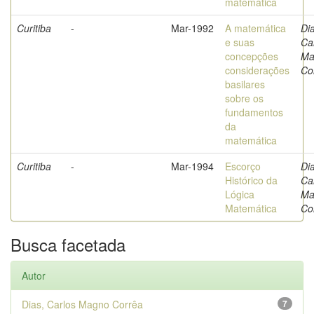
matemática
Curitiba
-
Mar-1992
A matemática
Di
e suas
Ca
concepções
Ma
considerações
Co
basilares
sobre os
fundamentos
da
matemática
Curitiba
-
Mar-1994
Escorço
Di
Histórico da
Ca
Lógica
Ma
Matemática
Co
Busca facetada
Autor
Dias, Carlos Magno Corrêa
7