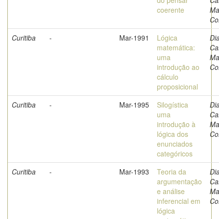
do pensar
Ca
coerente
Ma
Co
Curitiba
-
Mar-1991
Lógica
Di
matemática:
Ca
uma
Ma
introdução ao
Co
cálculo
proposicional
Curitiba
-
Mar-1995
Silogística
Di
uma
Ca
introdução à
Ma
lógica dos
Co
enunciados
categóricos
Curitiba
-
Mar-1993
Teoria da
Di
argumentação
Ca
e análise
Ma
inferencial em
Co
lógica