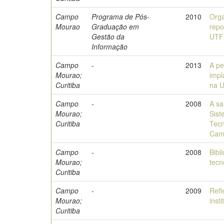
Campo
Programa de Pós-
2010
Orga
Mourao
Graduação em
repo
Gestão da
UTF
Informação
Campo
-
2013
A pe
Mourao;
impl
Curitiba
na U
Campo
-
2008
A sa
Mourao;
Sis
Curitiba
Tecn
Cam
Campo
-
2008
Bibl
Mourao;
tecn
Curitiba
Campo
-
2009
Refl
Mourao;
inst
Curitiba