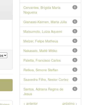
Cervantes, Brígida Maria
1
Nogueira
Gianassi-Kaimen, Maria Júlia
1
Matsumoto, Luiza Aquemi
1
Melzer, Felipe Matheus
1
Nakasato, Maitê Mitiko
1
Paletta, Francisco Carlos
1
Retkva, Simone Steffan
1
Saavedra Filho, Nestor Cortez
1
Santos, Adriana Regina de
1
Jesus
< anterior
próximo >
Póximo