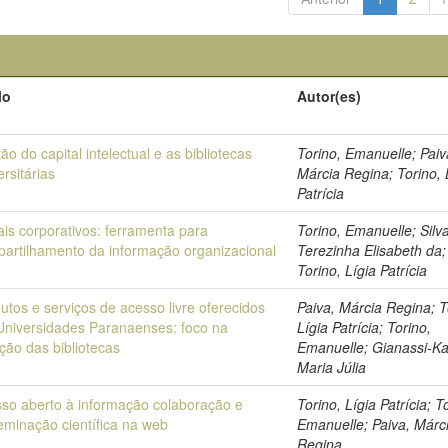
lo
Autor(es)
ão do capital intelectual e as bibliotecas
Torino, Emanuelle; Paiv
ersitárias
Márcia Regina; Torino, 
Patrícia
ais corporativos: ferramenta para
Torino, Emanuelle; Silva
artilhamento da informação organizacional
Terezinha Elisabeth da;
Torino, Lígia Patrícia
utos e serviços de acesso livre oferecidos
Paiva, Márcia Regina; T
niversidades Paranaenses: foco na
Lígia Patrícia; Torino,
ção das bibliotecas
Emanuelle; Gianassi-K
Maria Júlia
so aberto à informação colaboração e
Torino, Lígia Patrícia; T
eminação científica na web
Emanuelle; Paiva, Márc
Regina