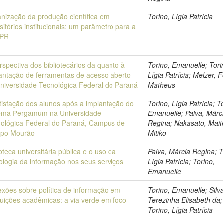
nização da produção científica em
Torino, Lígia Patrícia
sitórios institucionais: um parâmetro para a
PR
rspectiva dos bibliotecários da quanto à
Torino, Emanuelle; Tori
antação de ferramentas de acesso aberto
Lígia Patrícia; Melzer, F
niversidade Tecnológica Federal do Paraná
Matheus
tisfação dos alunos após a implantação do
Torino, Lígia Patrícia; T
tema Pergamum na Universidade
Emanuelle; Paiva, Márc
ológica Federal do Paraná, Campus de
Regina; Nakasato, Mait
po Mourão
Mitiko
ioteca universitária pública e o uso da
Paiva, Márcia Regina; T
ologia da informação nos seus serviços
Lígia Patrícia; Torino,
Emanuelle
exões sobre política de informação em
Torino, Emanuelle; Silva
ituições acadêmicas: a via verde em foco
Terezinha Elisabeth da;
Torino, Lígia Patrícia