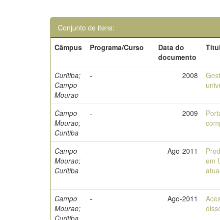
Conjunto de itens:
Câmpus
Programa/Curso
Data do
Títu
documento
Curitiba;
-
2008
Gest
Campo
univ
Mourao
Campo
-
2009
Port
Mourao;
comp
Curitiba
Campo
-
Ago-2011
Prod
Mourao;
em U
Curitiba
atua
Campo
-
Ago-2011
Aces
Mourao;
diss
Curitiba