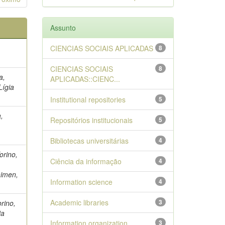
Assunto
CIENCIAS SOCIAIS APLICADAS
8
CIENCIAS SOCIAIS
8
a,
APLICADAS::CIENC...
Lígia
Institutional repositories
5
,
Repositórios institucionais
5
Bibliotecas universitárias
4
orino,
Ciência da informação
4
aimen,
Information science
4
Academic libraries
3
orino,
ia
Information organization
3