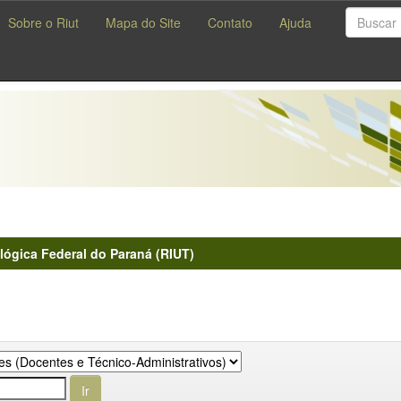
Sobre o Riut
Mapa do Site
Contato
Ajuda
lógica Federal do Paraná (RIUT)