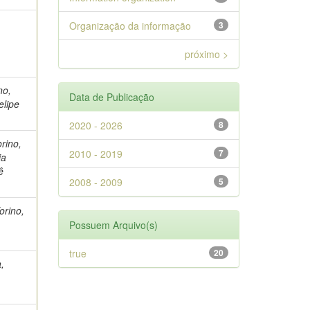
Organização da informação
3
próximo >
no,
Data de Publicação
elipe
2020 - 2026
8
orino,
2010 - 2019
7
ia
ê
2008 - 2009
5
orino,
Possuem Arquivo(s)
true
20
,