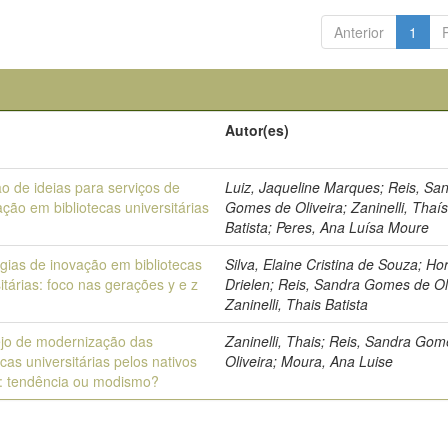
Anterior
1
Autor(es)
o de ideias para serviços de
Luiz, Jaqueline Marques; Reis, Sa
ção em bibliotecas universitárias
Gomes de Oliveira; Zaninelli, Thaí
Batista; Peres, Ana Luísa Moure
égias de inovação em bibliotecas
Silva, Elaine Cristina de Souza; Hor
itárias: foco nas gerações y e z
Drielen; Reis, Sandra Gomes de Oli
Zaninelli, Thais Batista
jo de modernização das
Zaninelli, Thais; Reis, Sandra Go
ecas universitárias pelos nativos
Oliveira; Moura, Ana Luise
is: tendência ou modismo?