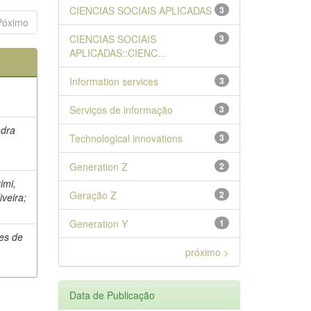
CIENCIAS SOCIAIS APLICADAS
3
Póximo
CIENCIAS SOCIAIS
3
APLICADAS::CIENC...
Information services
3
Serviços de informação
3
ndra
Technological innovations
3
s
Generation Z
2
imi,
Geração Z
2
veira;
Generation Y
1
mes de
próximo >
Data de Publicação