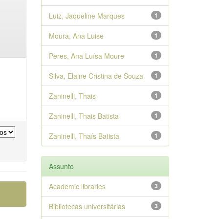
Luiz, Jaqueline Marques
1
Moura, Ana Luise
1
Peres, Ana Luísa Moure
1
Silva, Elaine Cristina de Souza
1
Zaninelli, Thais
1
Zaninelli, Thais Batista
1
Zaninelli, Thaís Batista
1
Assunto
Academic libraries
3
Bibliotecas universitárias
3