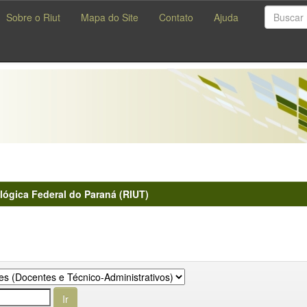
Sobre o Riut
Mapa do Site
Contato
Ajuda
lógica Federal do Paraná (RIUT)