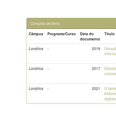
Conjunto de itens:
Câmpus
Programa/Curso
Data do
Título
documento
Londrina
-
2019
Geraçã
informa
Londrina
-
2017
Estrat
univers
Londrina
-
2021
O dese
bibliot
digita