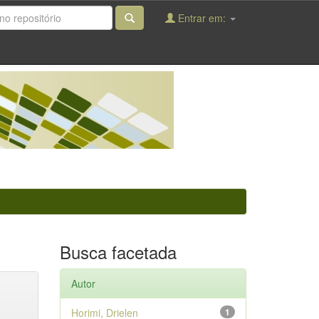
Entrar em:
Busca facetada
Autor
Horimi, Drielen
1