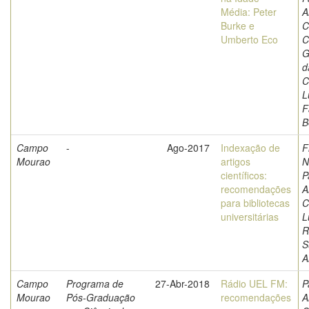
Média: Peter
A
Burke e
C
Umberto Eco
C
G
d
C
L
F
B
Campo
-
Ago-2017
Indexação de
F
Mourao
artigos
N
científicos:
P
recomendações
A
para bibliotecas
C
universitárias
L
R
S
A
Campo
Programa de
27-Abr-2018
Rádio UEL FM:
P
Mourao
Pós-Graduação
recomendações
A