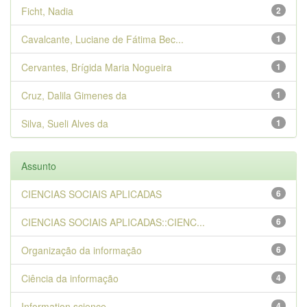
Ficht, Nadia
2
Cavalcante, Luciane de Fátima Bec...
1
Cervantes, Brígida Maria Nogueira
1
Cruz, Dalila Gimenes da
1
Silva, Sueli Alves da
1
Assunto
CIENCIAS SOCIAIS APLICADAS
6
CIENCIAS SOCIAIS APLICADAS::CIENC...
6
Organização da informação
6
Ciência da informação
4
Information science
4