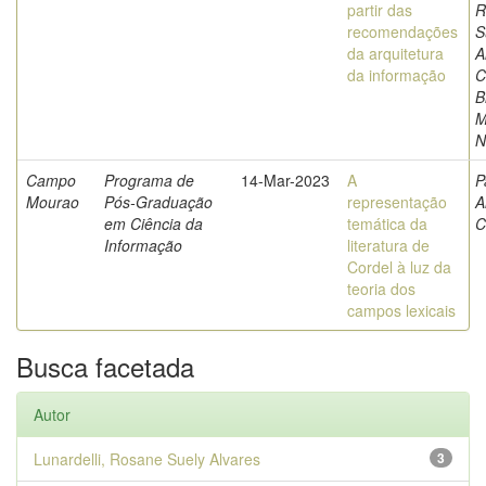
partir das
R
recomendações
S
da arquitetura
A
da informação
C
B
M
N
Campo
Programa de
14-Mar-2023
A
P
Mourao
Pós-Graduação
representação
A
em Ciência da
temática da
C
Informação
literatura de
Cordel à luz da
teoria dos
campos lexicais
Busca facetada
Autor
Lunardelli, Rosane Suely Alvares
3