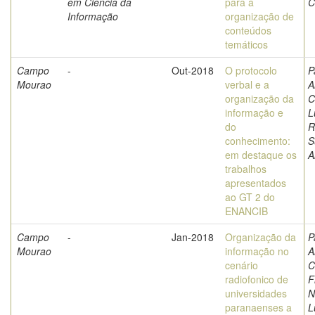
em Ciência da
para a
C
Informação
organização de
conteúdos
temáticos
Campo
-
Out-2018
O protocolo
P
Mourao
verbal e a
A
organização da
C
informação e
L
do
R
conhecimento:
S
em destaque os
A
trabalhos
apresentados
ao GT 2 do
ENANCIB
Campo
-
Jan-2018
Organização da
P
Mourao
informação no
A
cenário
C
radiofonico de
F
universidades
N
paranaenses a
L