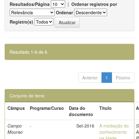
Resultados/Página
|
Ordenar registros por
Ordenar
Registro(s)
Resultado 1-6 de 6.
Anterior
1
Póximo
Conjunto de itens:
Câmpus
Programa/Curso
Data do
Título
A
documento
Campo
-
Set-2016
A mediação do
S
Mourao
conhecimento
A
na Idade
P