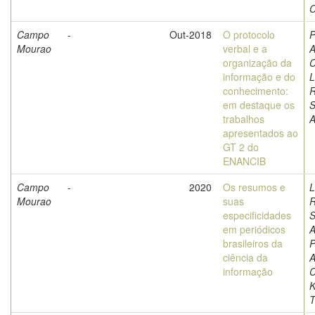
C
Campo
-
Out-2018
O protocolo
P
Mourao
verbal e a
A
organização da
C
informação e do
L
conhecimento:
em destaque os
S
trabalhos
A
apresentados ao
GT 2 do
ENANCIB
Campo
-
2020
Os resumos e
L
Mourao
suas
especificidades
S
em periódicos
A
brasileiros da
P
ciência da
A
informação
C
K
T