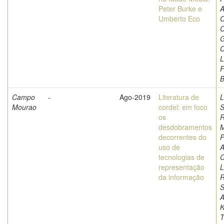
Peter Burke e
A
Umberto Eco
C
C
G
C
L
F
Campo
-
Ago-2019
Literatura de
L
Mourao
cordel: em foco
S
os
R
desdobramentos
M
decorrentes do
P
uso de
A
tecnologias de
C
representação
L
da informação
S
A
K
T