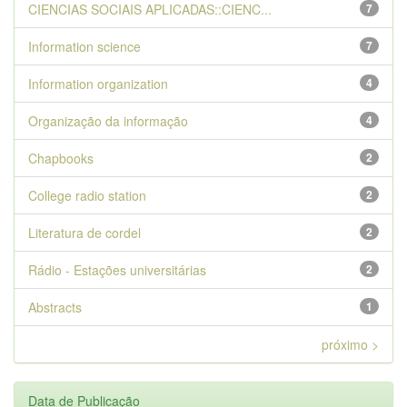
CIENCIAS SOCIAIS APLICADAS::CIENC...
7
Information science
7
Information organization
4
Organização da informação
4
Chapbooks
2
College radio station
2
Literatura de cordel
2
Rádio - Estações universitárias
2
Abstracts
1
próximo >
Data de Publicação