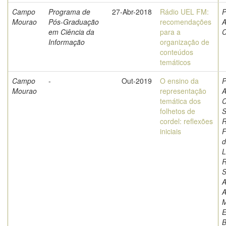
Campo
Programa de
27-Abr-2018
Rádio UEL FM:
P
Mourao
Pós-Graduação
recomendações
A
em Ciência da
para a
C
Informação
organização de
conteúdos
temáticos
Campo
-
Out-2019
O ensino da
P
Mourao
representação
A
temática dos
C
folhetos de
S
cordel: reflexões
iniciais
F
d
L
S
A
A
M
E
B