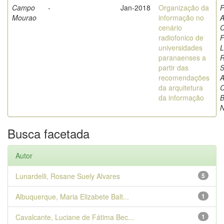
Campo
-
Jan-2018
Organização da
P
Mourao
informação no
A
cenário
C
radiofonico de
F
universidades
L
paranaenses a
partir das
S
recomendações
A
da arquitetura
C
da informação
B
N
Busca facetada
Autor
Lunardelli, Rosane Suely Alvares
5
Albuquerque, Maria Elizabete Balt...
1
Cavalcante, Luciane de Fátima Bec...
1