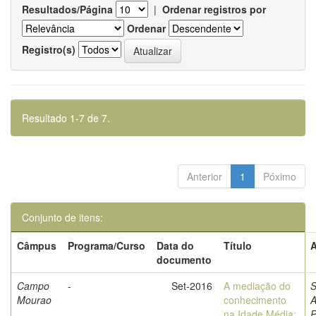
Resultados/Página
|
Ordenar registros por
Ordenar
Registro(s)
Resultado 1-7 de 7.
Anterior
1
Póximo
Conjunto de itens:
Câmpus
Programa/Curso
Data do
Título
A
documento
Campo
-
Set-2016
A mediação do
S
Mourao
conhecimento
A
na Idade Média:
P