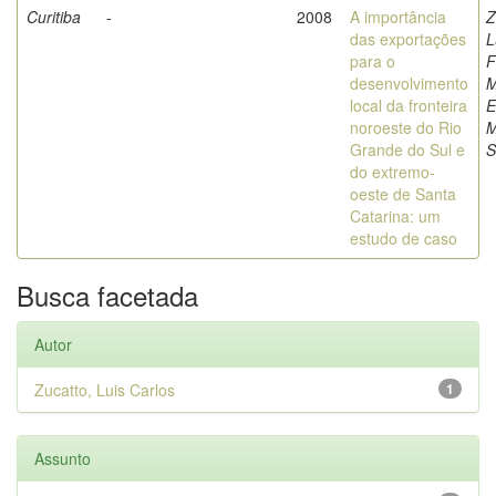
Curitiba
-
2008
A importância
Z
das exportações
L
para o
F
desenvolvimento
M
local da fronteira
E
noroeste do Rio
M
Grande do Sul e
S
do extremo-
oeste de Santa
Catarina: um
estudo de caso
Busca facetada
Autor
Zucatto, Luis Carlos
1
Assunto