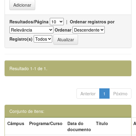
Resultados/Página
|
Ordenar registros por
Ordenar
Registro(s)
Resultado 1-1 de 1.
Anterior
1
Póximo
Conjunto de itens:
Câmpus
Programa/Curso
Data do
Título
A
documento