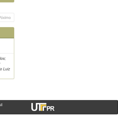
Póximo
los;
;
o Luiz
- PR - Brasil