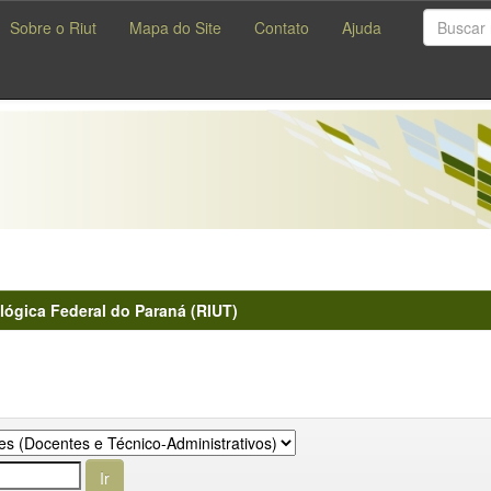
Sobre o Riut
Mapa do Site
Contato
Ajuda
lógica Federal do Paraná (RIUT)