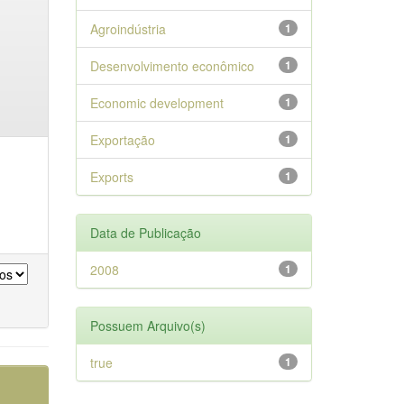
Agroindústria
1
Desenvolvimento econômico
1
Economic development
1
Exportação
1
Exports
1
Data de Publicação
2008
1
Possuem Arquivo(s)
true
1