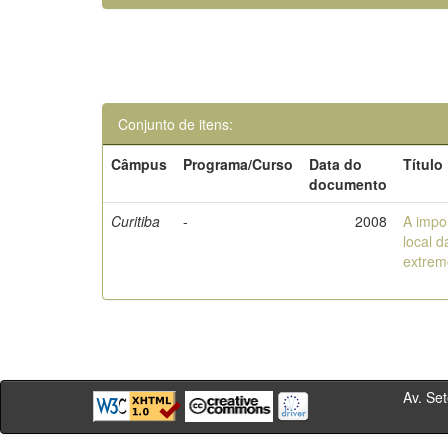
Conjunto de itens:
Câmpus
Programa/Curso
Data do
Título
documento
Curitiba
-
2008
A impo
local 
extrem
Av. Sete de Se