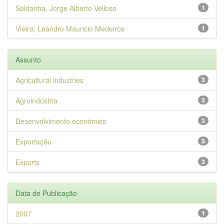
Saldanha, Jorge Alberto Velloso
1
Vieira, Leandro Mauricio Medeiros
1
Assunto
Agricultural industries
3
Agroindústria
3
Desenvolvimento econômico
3
Exportação
3
Exports
3
Data de Publicação
2007
1