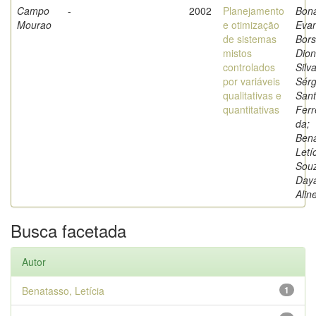
Campo
-
2002
Planejamento
Bon
Mourao
e otimização
Evan
de sistemas
Bors
mistos
Dion
controlados
Silv
por variáveis
Sérg
qualitativas e
San
quantitativas
Ferr
da;
Bena
Letíc
Sou
Day
Alin
Busca facetada
Autor
Benatasso, Letícia
1