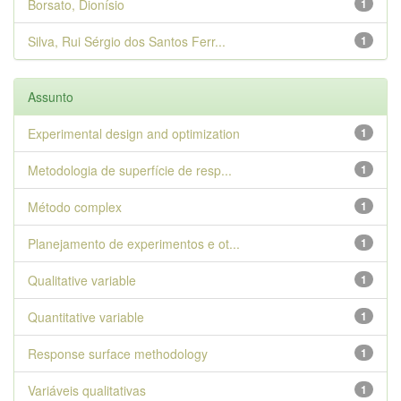
Borsato, Dionísio
1
Silva, Rui Sérgio dos Santos Ferr...
1
Assunto
Experimental design and optimization
1
Metodologia de superfície de resp...
1
Método complex
1
Planejamento de experimentos e ot...
1
Qualitative variable
1
Quantitative variable
1
Response surface methodology
1
Variáveis qualitativas
1