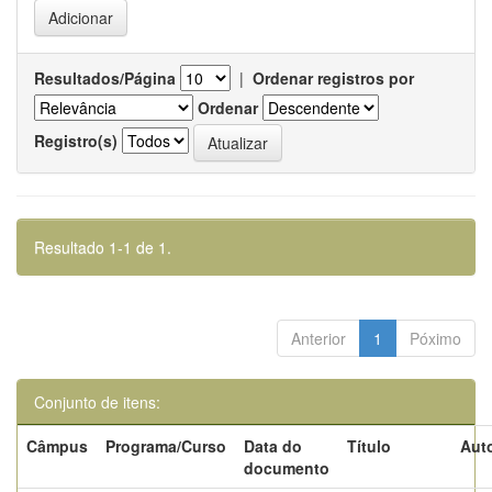
Resultados/Página
|
Ordenar registros por
Ordenar
Registro(s)
Resultado 1-1 de 1.
Anterior
1
Póximo
Conjunto de itens:
Câmpus
Programa/Curso
Data do
Título
Auto
documento