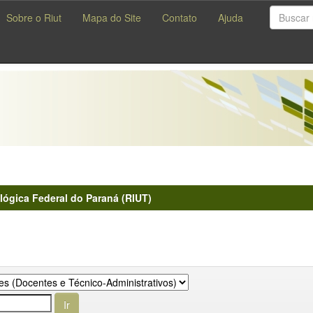
Sobre o Riut
Mapa do Site
Contato
Ajuda
lógica Federal do Paraná (RIUT)