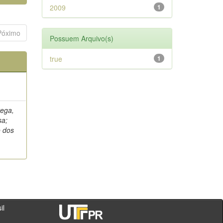
2009
1
Póximo
Possuem Arquivo(s)
true
1
rega,
sa;
o dos
- PR - Brasil