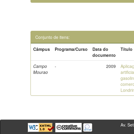
Conjunto de itens:
Câmpus
Programa/Curso
Data do
Título
documento
Campo
-
2009
Aplica
Mourao
artific
gasoli
comerc
Londri
Av. Sete de Se