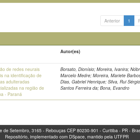
Anterior
1
Autor(es)
ção de redes neurais
Borsato, Dionísio; Moreira, Ivanira; Nób
iais na identificação de
Marcelo Medre; Moreira, Mariete Barbo
nas adulteradas
Dias, Gabriel Henrique; Silva, Rui Sérgi
ializadas na região de
Santos Ferreira da; Bona, Evandro
na - Paraná
tembro, 3165 - Rebouças CEP 80230-901 - Curitiba 
Repositório, implementado com DSpace, mantido pela UTFPR