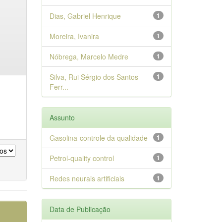
Dias, Gabriel Henrique
1
Moreira, Ivanira
1
Nóbrega, Marcelo Medre
1
Silva, Rui Sérgio dos Santos
1
Ferr...
Assunto
Gasolina-controle da qualidade
1
Petrol-quality control
1
Redes neurais artificiais
1
Data de Publicação