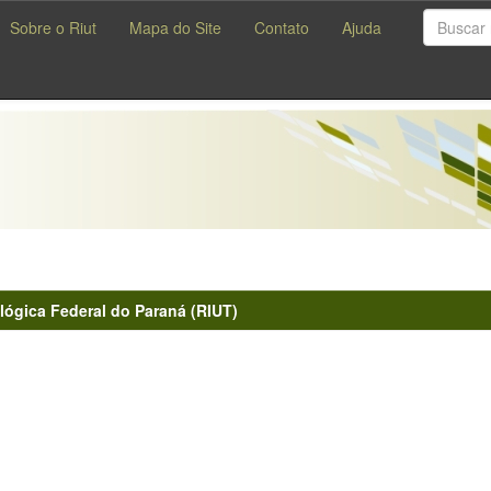
Sobre o Riut
Mapa do Site
Contato
Ajuda
lógica Federal do Paraná (RIUT)