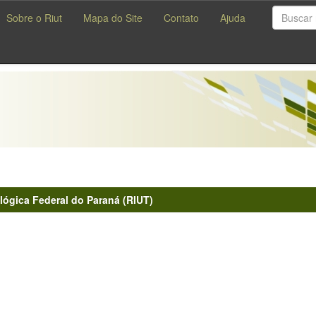
Sobre o Riut
Mapa do Site
Contato
Ajuda
lógica Federal do Paraná (RIUT)