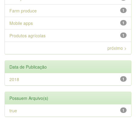
Farm produce
1
Mobile apps
1
Produtos agrícolas
1
próximo >
Data de Publicação
2018
1
Possuem Arquivo(s)
true
1