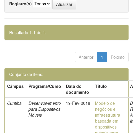
Registro(s)
Resultado 1-1 de 1.
Anterior
1
Póximo
Conjunto de itens:
Câmpus
Programa/Curso
Data do
Título
A
documento
Curitiba
Desenvolvimento
19-Fev-2018
Modelo de
B
para Dispositivos
negócios e
R
Móveis
infraestrutura
A
baseada em
M
dispositivos
móveis para