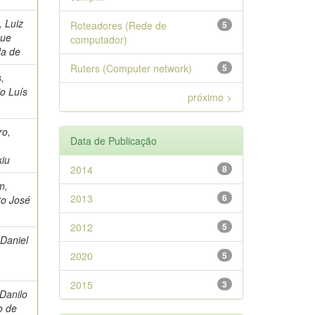
, Luiz
Roteadores (Rede de
5
que
computador)
da de
Ruters (Computer network)
5
,
o Luís
próximo >
ro,
Data de Publicação
kiu
2014
8
m,
2013
6
to José
2012
5
 Daniel
2020
5
2015
3
 Danilo
o de