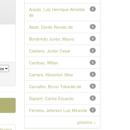
Araújo, Luiz Henrique Almeida
1
de
Assis, Danilo Renato de
1
Bordinhão Junior, Mauro
1
Caetano, Junior Cesar
1
Cardoso, Wilian
1
Carraro, Kleverton Silva
1
Carvalho, Bruno Tokarski de
1
Daparé, Carlos Eduardo
1
Ferreira, Jeferson Luiz Miranda
1
próximo >
Póximo