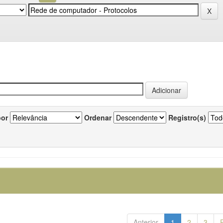
por
Ordenar
Registro(s)
Anterior
1
2
3