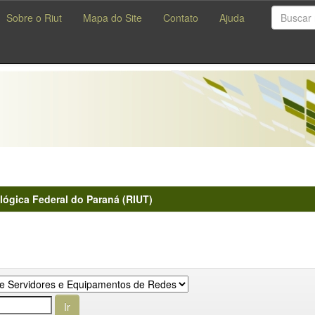
Sobre o Riut
Mapa do Site
Contato
Ajuda
lógica Federal do Paraná (RIUT)