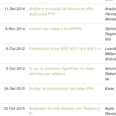
11-Set-2014
Análise e simulação da técnica de pilha
Araújo
dupla para IPV6
Henri
Almei
6-Nov-2014
Internet das coisas e 6LoWPAN
Santos
Rogéri
dos
6-Out-2012
Comparativo entre IEEE 802.11g e 802.11n
Leand
Willian
Andru
6-Out-2012
O uso do protocolo OpenFlow em redes
Amori
definidas por software
Rober
de
24-Set-2015
Análise da performance nas redes IPv6
Kaiss,
22-Out-2015
Analisador de rede wireless com Raspberry
Assis,
PI
Renat