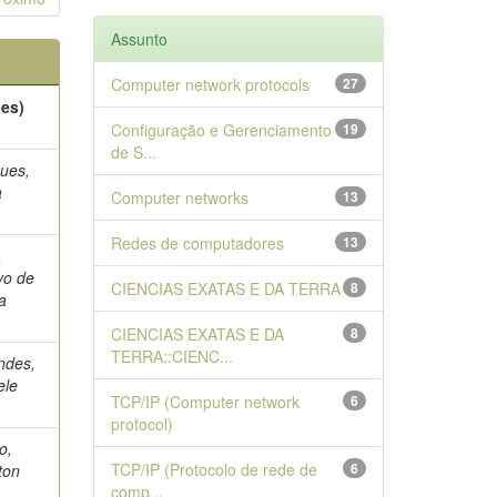
Assunto
Computer network protocols
27
(es)
Configuração e Gerenciamento
19
de S...
ues,
a
Computer networks
13
Redes de computadores
13
,
vo de
CIENCIAS EXATAS E DA TERRA
8
ra
CIENCIAS EXATAS E DA
8
TERRA::CIENC...
ndes,
ele
TCP/IP (Computer network
6
protocol)
o,
TCP/IP (Protocolo de rede de
6
ton
comp...