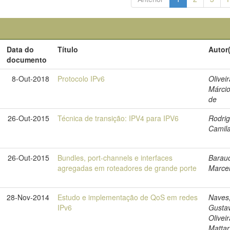
Data do
Título
Autor
documento
8-Out-2018
Protocolo IPv6
Oliveir
Márci
de
26-Out-2015
Técnica de transição: IPV4 para IPV6
Rodrig
Camil
26-Out-2015
Bundles, port-channels e interfaces
Barau
agregadas em roteadores de grande porte
Marce
28-Nov-2014
Estudo e implementação de QoS em redes
Naves
IPv6
Gusta
Olivei
Mattar