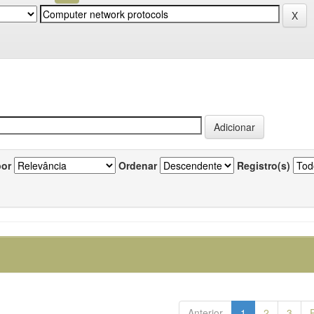
por
Ordenar
Registro(s)
Anterior
1
2
3