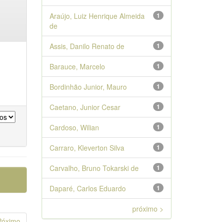
Araújo, Luiz Henrique Almeida
1
de
Assis, Danilo Renato de
1
Barauce, Marcelo
1
Bordinhão Junior, Mauro
1
Caetano, Junior Cesar
1
Cardoso, Wilian
1
Carraro, Kleverton Silva
1
Carvalho, Bruno Tokarski de
1
Daparé, Carlos Eduardo
1
próximo >
Póximo