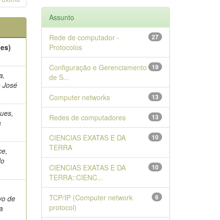
Assunto
Rede de computador -
27
(es)
Protocolos
Configuração e Gerenciamento
19
a,
de S...
o José
Computer networks
13
ues,
Redes de computadores
13
a
CIENCIAS EXATAS E DA
10
TERRA
ce,
lo
CIENCIAS EXATAS E DA
10
TERRA::CIENC...
,
TCP/IP (Computer network
6
vo de
protocol)
ra