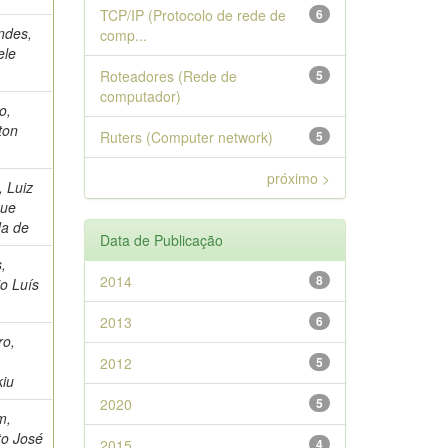
TCP/IP (Protocolo de rede de
6
ndes,
comp...
ele
Roteadores (Rede de
5
computador)
o,
ton
Ruters (Computer network)
5
próximo >
, Luiz
que
da de
Data de Publicação
,
2014
8
o Luís
2013
6
ro,
2012
5
kiu
2020
5
m,
to José
2015
4