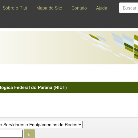
Sobre o Riut
Mapa do Site
Contato
Ajuda
lógica Federal do Paraná (RIUT)