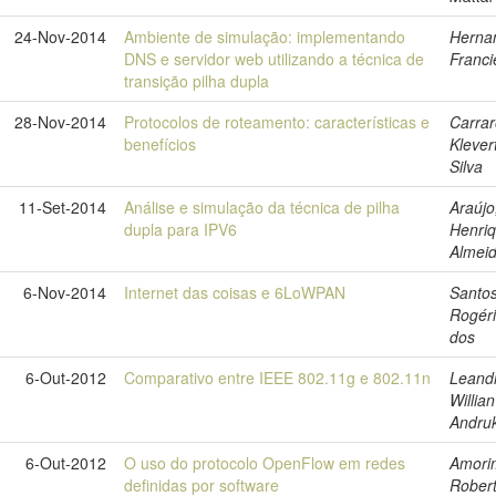
24-Nov-2014
Ambiente de simulação: implementando
Herna
DNS e servidor web utilizando a técnica de
Franci
transição pilha dupla
28-Nov-2014
Protocolos de roteamento: características e
Carrar
benefícios
Klever
Silva
11-Set-2014
Análise e simulação da técnica de pilha
Araújo
dupla para IPV6
Henri
Almei
6-Nov-2014
Internet das coisas e 6LoWPAN
Santos
Rogéri
dos
6-Out-2012
Comparativo entre IEEE 802.11g e 802.11n
Leand
Willian
Andru
6-Out-2012
O uso do protocolo OpenFlow em redes
Amori
definidas por software
Rober