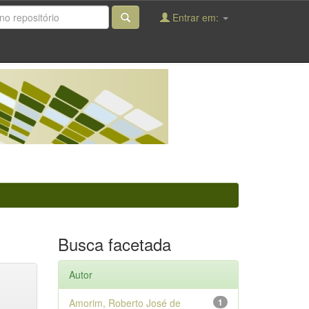
Entrar em:
Busca facetada
Autor
Amorim, Roberto José de
1