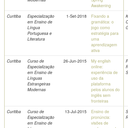
Awakening
Curitiba
Especialização
1-Set-2018
Fixando a
K
em Ensino de
gramática: o
C
Língua
jogo como
G
Portuguesa e
estratégia para
Literatura
uma
aprendizagem
ativa
Curitiba
Curso de
26-Jun-2015
My english
P
Especialização
online:
R
em Ensino de
experiência de
S
Línguas
uso da
Estrangeiras
plataforma
Modernas
pelos alunos do
inglês sem
fronteiras
Curitiba
Curso de
13-Jul-2015
Ensino de
S
Especialização
pronúncia:
R
em Ensino de
visões de