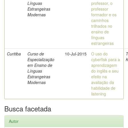
Línguas
professor, o
Estrangeiras
professor
Modernas
formador e os
caminhos
trilhados no
ensino de
línguas
estrangeiras
Curitiba
Curso de
10-Jul-2015
O uso do
T
Especialização
cyberfisk para a
K
em Ensino de
aprendizagem
Línguas
do inglês e seu
Estrangeiras
efeito na
Modernas
avaliação da
habilidade de
listening
Busca facetada
Autor