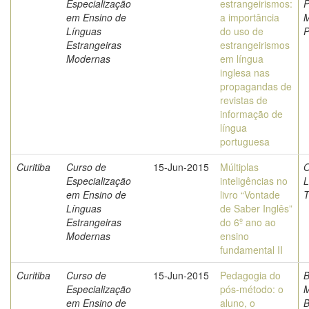
Especialização
estrangeirismos:
P
em Ensino de
a importância
M
Línguas
do uso de
P
Estrangeiras
estrangeirismos
Modernas
em língua
inglesa nas
propagandas de
revistas de
informação de
língua
portuguesa
Curitiba
Curso de
15-Jun-2015
Múltiplas
O
Especialização
inteligências no
L
em Ensino de
livro “Vontade
T
Línguas
de Saber Inglês”
Estrangeiras
do 6º ano ao
Modernas
ensino
fundamental II
Curitiba
Curso de
15-Jun-2015
Pedagogia do
B
Especialização
pós-método: o
M
em Ensino de
aluno, o
B