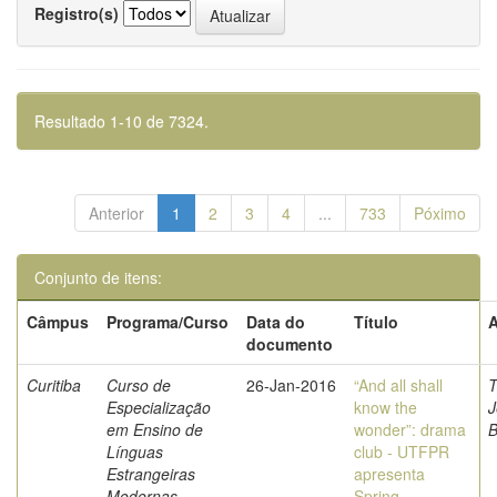
Registro(s)
Resultado 1-10 de 7324.
Anterior
1
2
3
4
...
733
Póximo
Conjunto de itens:
Câmpus
Programa/Curso
Data do
Título
A
documento
Curitiba
Curso de
26-Jan-2016
“And all shall
T
Especialização
know the
J
em Ensino de
wonder”: drama
B
Línguas
club - UTFPR
Estrangeiras
apresenta
Modernas
Spring