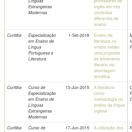
Línguas
professores de
Estrangeiras
inglês em três
Modernas
contextos
diferentes de
ensino
Curitiba
Especialização
1-Set-2018
Ensino de
M
em Ensino de
literatura no
V
Língua
ensino médio:
P
Portuguesa e
uma proposta
Literatura
de letramento
literário via
abordagem
temática
Curitiba
Curso de
13-Jun-2015
A literatura
C
Especialização
como
R
em Ensino de
metodologia no
Línguas
ensino da língua
Estrangeiras
inglesa
Modernas
Curitiba
Curso de
17-Jun-2015
A utilização dos
R