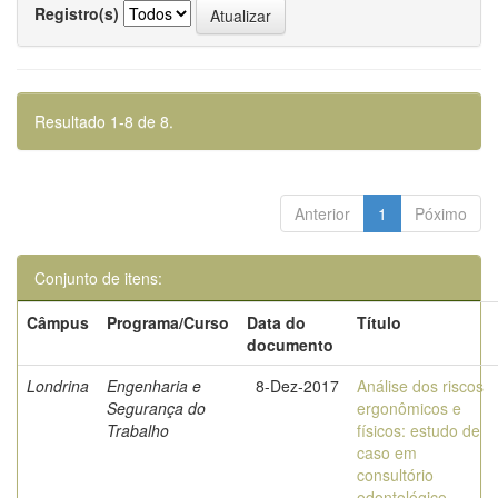
Registro(s)
Resultado 1-8 de 8.
Anterior
1
Póximo
Conjunto de itens:
Câmpus
Programa/Curso
Data do
Título
documento
Londrina
Engenharia e
8-Dez-2017
Análise dos riscos
Segurança do
ergonômicos e
Trabalho
físicos: estudo de
caso em
consultório
odontológico