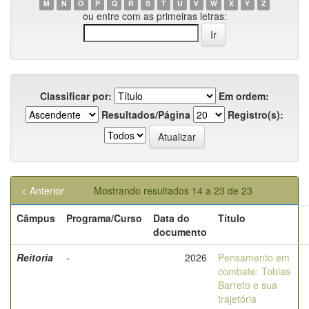
M
N
O
P
Q
R
S
T
U
V
W
X
Y
Z
ou entre com as primeiras letras:
Classificar por:
Em ordem:
Resultados/Página
Registro(s):
< Anterior
Mostrando resultados 14 a 23 de 23
Câmpus
Programa/Curso
Data do
Título
documento
Reitoria
-
2026
Pensamento em
combate: Tobias
Barreto e sua
trajetória