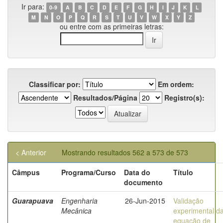
Ir para:
0-9
A
B
C
D
E
F
G
H
I
J
K
L
M
N
O
P
Q
R
S
T
U
V
W
X
Y
Z
ou entre com as primeiras letras:
Classificar por:
Em ordem:
Resultados/Página
Registro(s):
< Anterior
Mostrando resultados 562 a 573 de 573
Câmpus
Programa/Curso
Data do
Título
documento
Guarapuava
Engenharia
26-Jun-2015
Validação
Mecânica
experimental d
equação de