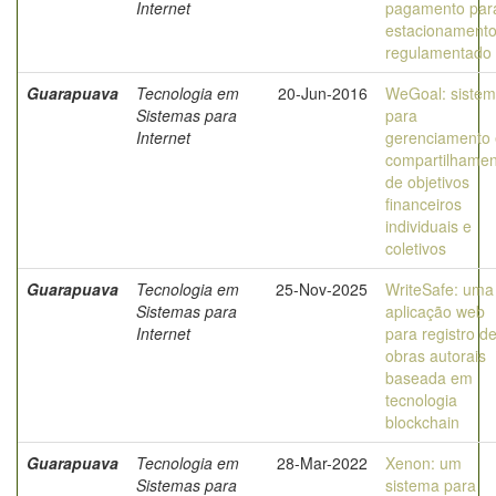
Internet
pagamento par
estacionament
regulamentado
Guarapuava
Tecnologia em
20-Jun-2016
WeGoal: siste
Sistemas para
para
Internet
gerenciamento 
compartilhamen
de objetivos
financeiros
individuais e
coletivos
Guarapuava
Tecnologia em
25-Nov-2025
WriteSafe: uma
Sistemas para
aplicação web
Internet
para registro d
obras autorais
baseada em
tecnologia
blockchain
Guarapuava
Tecnologia em
28-Mar-2022
Xenon: um
Sistemas para
sistema para