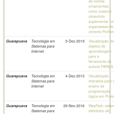
de rochas
ornamentais
como material
cimentício
suplementar e
argamassas de
cimento Portla
Guarapuava
Tecnologia em
5-Dez-2019
Visualização de
Sistemas para
objetos de
Internet
aprendizagem
para a
ferramenta de
autoria FARMA
Guarapuava
Tecnologia em
4-Dez-2013
Visualização
Sistemas para
interativa para 
Internet
ensino de
programação
lógica em Prolo
Guarapuava
Tecnologia em
29-Nov-2016
WayPark: siste
Sistemas para
eletrônico de