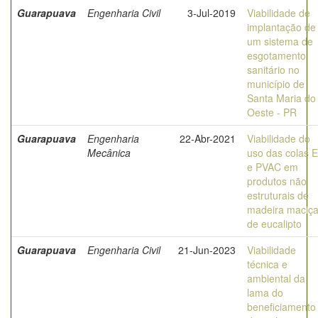
Guarapuava
Engenharia Civil
3-Jul-2019
Viabilidade de
implantação de
um sistema de
esgotamento
sanitário no
município de
Santa Maria do
Oeste - PR
Guarapuava
Engenharia
22-Abr-2021
Viabilidade do
Mecânica
uso das colas E
e PVAC em
produtos não
estruturais de
madeira maciç
de eucalipto
Guarapuava
Engenharia Civil
21-Jun-2023
Viabilidade
técnica e
ambiental da
lama do
beneficiamento