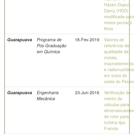
Hazen-Dupuit-
Darcy (HDD)
modificada par
meios porosos
finos
Guarapuava
Programa de
18-Fev-2019
Valores de
Pós Graduação
referência de
em Química
qualidade de
metais,
macroelemento
e radionuclídeo
em solos do
oeste do Paran
Guarapuava
Engenharia
23-Jun-2016
Verificação de
Mecânica
roteiro de
cálculos para
dimensionamen
de rotor para
turbina tipo
Francis