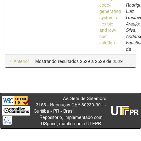
code-
Rodrig
generating
Luiz
system: a
Gustav
flexible
Araujo;
and low-
Silva,
cost
Anders
solution
Faustin
da
< Anterior
Mostrando resultados 2529 a 2529 de 2529
Av. Sete de Setembro,
3165 - Rebouças CEP 80230-901 -
Curitiba - PR - Brasil
Repositório, implementado com
DSpace, mantido pela UTFPR