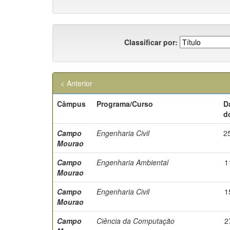
Classificar por:
< Anterior
Câmpus
Programa/Curso
D
d
Campo
Engenharia Civil
2
Mourao
Campo
Engenharia Ambiental
1
Mourao
Campo
Engenharia Civil
1
Mourao
Campo
Ciência da Computação
2