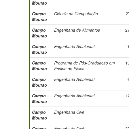
Mourao
Campo
Ciência da Computação
2
Mourao
Campo
Engenharia de Alimentos
2
Mourao
Campo
Engenharia Ambiental
1
Mourao
Campo
Programa de Pós-Graduação em
1
Mourao
Ensino de Física
Campo
Engenharia Ambiental
Mourao
Campo
Engenharia Ambiental
1
Mourao
Campo
Engenharia Civil
Mourao
Campo
Engenharia Civil
2