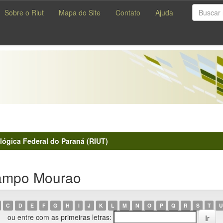
Sobre o Riut
Mapa do Site
Contato
Ajuda
lógica Federal do Paraná (RIUT)
ampo Mourao
C
D
E
F
G
H
I
J
K
L
M
N
O
P
Q
R
S
T
U
ou entre com as primeiras letras: