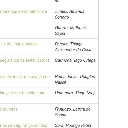
do
 aparelhos eletromédicos e
Zuntini, Amanda
Sonego
Guerra, Matheus
Sapia
cia de língua inglesa
Pereira, Thiago
Alexsander da Costa
segurança de instituição de
Carmona, Iago Ortega
software livre e criação de
Roma Junior, Douglas
Nassif
dança e sua relação com
Umemura, Tiago Kenji
condutores
Frutuozo, Leticia de
Sousa
ertas de segurança obtidos
Silva, Rodrigo Paula