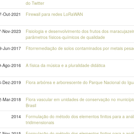
do Twitter
7-Out-2021
Firewall para redes LoRaWAN
7-Nov-2023
Fisiologia e desenvolvimento dos frutos dos maracujazei
parâmetros físicos-químicos de qualidade
9-Jun-2017
Fitorremediação de solos contaminados por metais pes
9-Ago-2016
A física da música e a pluralidade didática
6-Dez-2019
Flora arbórea e arborescente do Parque Nacional do Igua
2-Mar-2018
Flora vascular em unidades de conservação no municípi
Brasil
2014
Formulação do método dos elementos finitos para a análi
tridimensionais
7-Nov-2015
Formulação do método dos elementos finitos para a anális