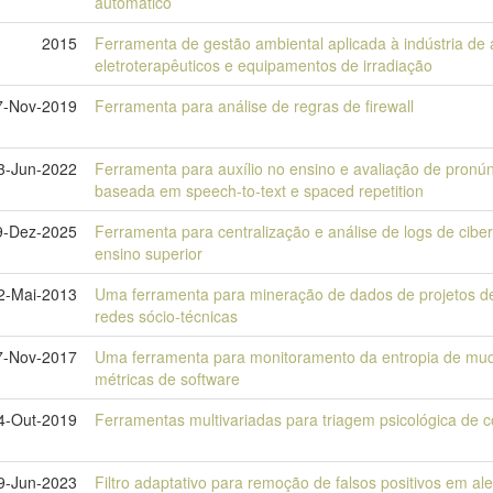
automático
2015
Ferramenta de gestão ambiental aplicada à indústria de
eletroterapêuticos e equipamentos de irradiação
7-Nov-2019
Ferramenta para análise de regras de firewall
3-Jun-2022
Ferramenta para auxílio no ensino e avaliação de pronún
baseada em speech-to-text e spaced repetition
9-Dez-2025
Ferramenta para centralização e análise de logs de ciber
ensino superior
2-Mai-2013
Uma ferramenta para mineração de dados de projetos de 
redes sócio-técnicas
7-Nov-2017
Uma ferramenta para monitoramento da entropia de mu
métricas de software
4-Out-2019
Ferramentas multivariadas para triagem psicológica de 
9-Jun-2023
Filtro adaptativo para remoção de falsos positivos em al