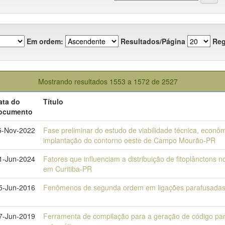
Em ordem:
Resultados/Página
Reg
Mostrando resultados 1553 a 1572 de 2527
ata do
Título
ocumento
5-Nov-2022
Fase preliminar do estudo de viabilidade técnica, econô
implantação do contorno oeste de Campo Mourão-PR
1-Jun-2024
Fatores que influenciam a distribuição de fitoplânctons 
em Curitiba-PR
5-Jun-2016
Fenômenos de segunda ordem em ligações parafusada
7-Jun-2019
Ferramenta de compilação para a geração de código par