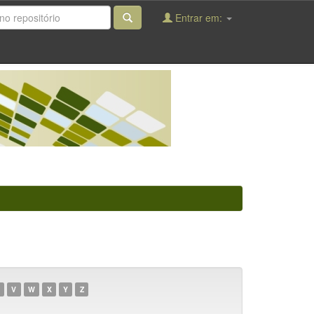
Entrar em:
V
W
X
Y
Z