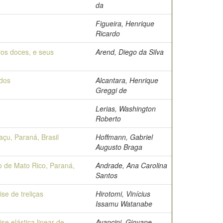
da
Figueira, Henrique
Ricardo
ros doces, e seus
Arend, Diego da Silva
ados
Alcantara, Henrique
Greggi de
Lerias, Washington
Roberto
çu, Paraná, Brasil
Hoffmann, Gabriel
Augusto Braga
o de Mato Rico, Paraná,
Andrade, Ana Carolina
Santos
se de treliças
Hirotomi, Vinícius
Issamu Watanabe
e elástica linear de
Avancini, Giovane