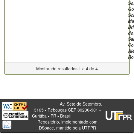
So
Go
Sc
Ma
Br
do
Sa
Co
Al
Ro
Mostrando resultados 1 a 4 de 4
Av. Sete de Setembro,
3165 - Rebouças CEP 80230-901 -
Curitiba - PR - Brasil
Repositório, implementado com
DSpace, mantido pela UTFPR