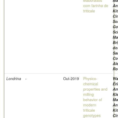
elaborados
Ma
com farinha de
An
triticale
Kit
Cin
So
Go
Sc
Ma
Br
do
Sa
Co
Al
Ro
Londrina
-
Out-2019
Physico-
Wa
chemical
Éri
properties and
Ar
milling
Kl
behavior of
Ma
modern
An
triticale
Kit
genotypes
Cin