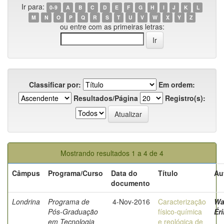
Ir para:
0-9
A
B
C
D
E
F
G
H
I
J
K
L
M
N
O
P
Q
R
S
T
U
V
W
X
Y
Z
ou entre com as primeiras letras:
Classificar por:
Em ordem:
Resultados/Página
Registro(s):
Mostrando resultados 1 a 4 de 4
Câmpus
Programa/Curso
Data do
Título
Au
documento
Londrina
Programa de
4-Nov-2016
Caracterização
Wa
Pós-Graduação
físico-química
Ér
em Tecnologia
e reológica de