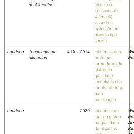
de Alimentos
triticale (x
Triticosecale
wittmack)
visando à
aplicação em
biscoito tipo
cookie
Londrina
Tecnologia em
4-Dez-2014
Influência das
Wa
alimentos
proteínas
Ér
formadoras do
glúten na
qualidade
tecnológica da
farinha de trigo
para
panificação
Londrina
-
2020
Influência do
Wa
teor de glúten
Éri
na qualidade
Ar
de biscoitos
Kl