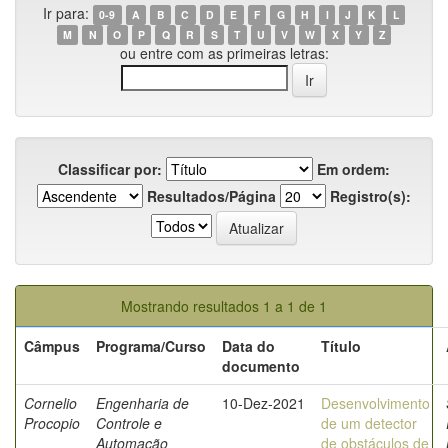
Ir para:
0-9
A
B
C
D
E
F
G
H
I
J
K
L
M
N
O
P
Q
R
S
T
U
V
W
X
Y
Z
ou entre com as primeiras letras:
Classificar por:
Em ordem:
Resultados/Página
Registro(s):
Mostrando resultados 1 a 1 de 1
Câmpus
Programa/Curso
Data do
Título
documento
Cornelio
Engenharia de
10-Dez-2021
Desenvolvimento
Procopio
Controle e
de um detector
Automação
de obstáculos de