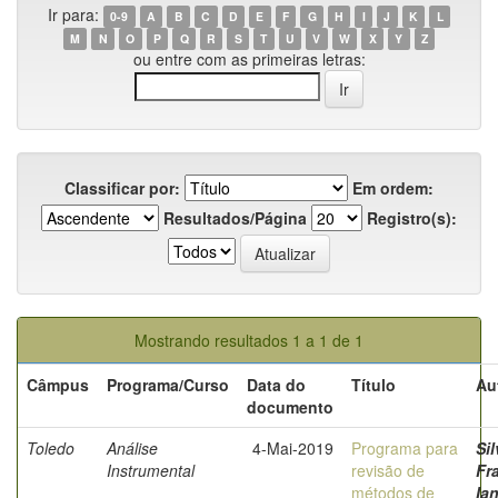
Ir para:
0-9
A
B
C
D
E
F
G
H
I
J
K
L
M
N
O
P
Q
R
S
T
U
V
W
X
Y
Z
ou entre com as primeiras letras:
Classificar por:
Em ordem:
Resultados/Página
Registro(s):
Mostrando resultados 1 a 1 de 1
Câmpus
Programa/Curso
Data do
Título
Au
documento
Toledo
Análise
4-Mai-2019
Programa para
Sil
Instrumental
revisão de
Fr
métodos de
Ia