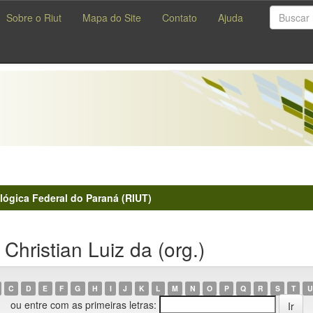
Sobre o Riut
Mapa do Site
Contato
Ajuda
lógica Federal do Paraná (RIUT)
Christian Luiz da (org.)
C
D
E
F
G
H
I
J
K
L
M
N
O
P
Q
R
S
T
U
ou entre com as primeiras letras: