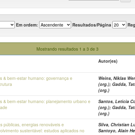
Em ordem:
Resultados/Página
Reg
Mostrando resultados 1 a 3 de 3
Autor(es)
s & bem-estar humano: governança e
Weins, Niklas Wern
trutura
(org.); Gadda, Tat
(org.)
s & bem-estar humano: planejamento urbano e
Santos, Leticia Co
dade
(org.); Gadda, Tat
(org.)
as públicas, energias renováveis e
Silva, Christian Lu
olvimento sustentável: estudos aplicados no
Santoyo, Alain He