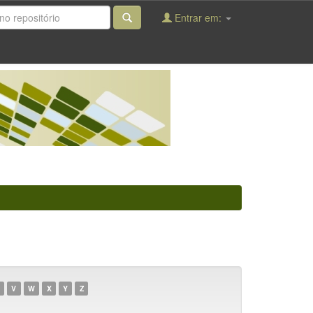
Entrar em:
V
W
X
Y
Z