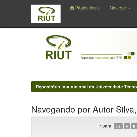
Página inicial
Navegar
Skip
navigation
Repositório Institucional da Universidade Tecno
Navegando por Autor Silva, 
Ir para:
0-9
A
B