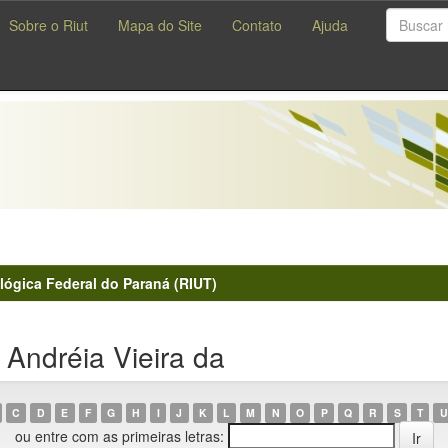
Sobre o Riut
Mapa do Site
Contato
Ajuda
lógica Federal do Paraná (RIUT)
 Andréia Vieira da
C
D
E
F
G
H
I
J
K
L
M
N
O
P
Q
R
S
T
U
ou entre com as primeiras letras: