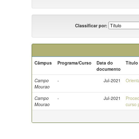
Classificar por:
Câmpus
Programa/Curso
Data do
Título
documento
Campo
-
Jul-2021
Orient
Mourao
Campo
-
Jul-2021
Proced
Mourao
curso 