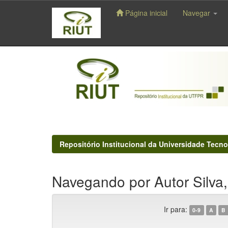
Página inicial
Navegar
Skip
navigation
Repositório Institucional da Universidade Tecno
Navegando por Autor Silva,
Ir para:
0-9
A
B