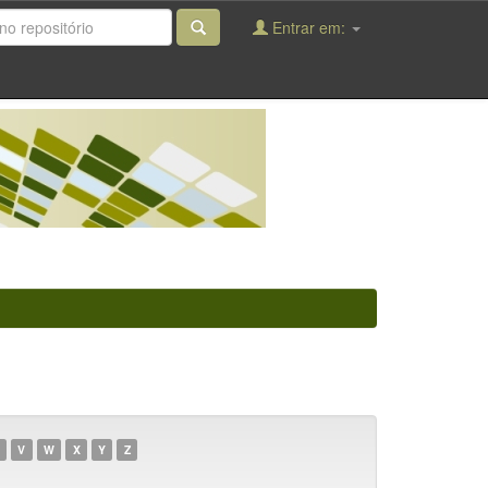
Entrar em:
V
W
X
Y
Z