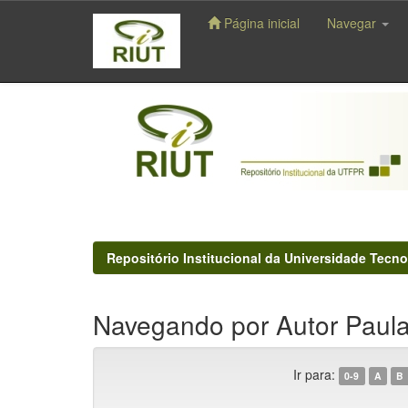
Página inicial
Navegar
Skip
navigation
Repositório Institucional da Universidade Tecno
Navegando por Autor Paula,
Ir para:
0-9
A
B