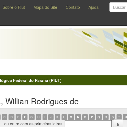
Sobre o Riut
Mapa do Site
Contato
Ajuda
lógica Federal do Paraná (RIUT)
 Willian Rodrigues de
C
D
E
F
G
H
I
J
K
L
M
N
O
P
Q
R
S
T
U
ou entre com as primeiras letras: