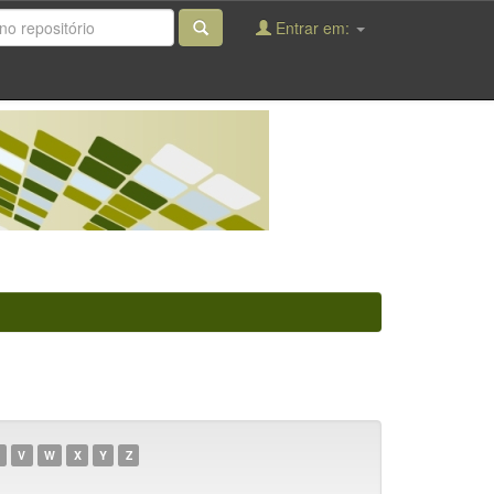
Entrar em:
V
W
X
Y
Z