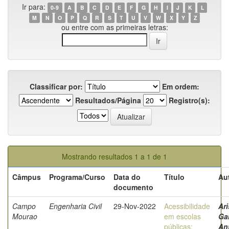
Ir para:
0-9
A
B
C
D
E
F
G
H
I
J
K
L
M
N
O
P
Q
R
S
T
U
V
W
X
Y
Z
ou entre com as primeiras letras:
Classificar por:
Em ordem:
Resultados/Página
Registro(s):
Mostrando resultados 1 a 1 de 1
Câmpus
Programa/Curso
Data do
Título
Au
documento
Campo
Engenharia Civil
29-Nov-2022
Acessibilidade
Ari
Mourao
em escolas
Gab
públicas:
An