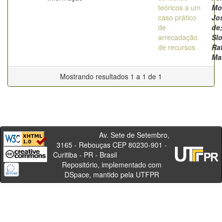
teóricos a um
Mo
caso prático
Jo
de
de
arrecadação
Sl
de recursos
Ra
Ma
Mostrando resultados 1 a 1 de 1
Av. Sete de Setembro,
3165 - Rebouças CEP 80230-901 -
Curitiba - PR - Brasil
Repositório, implementado com
DSpace, mantido pela UTFPR