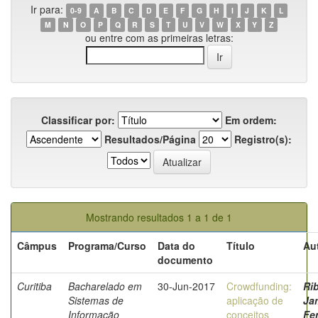
Ir para:
0-9
A
B
C
D
E
F
G
H
I
J
K
L
M
N
O
P
Q
R
S
T
U
V
W
X
Y
Z
ou entre com as primeiras letras:
Classificar por:
Em ordem:
Resultados/Página
Registro(s):
Mostrando resultados 1 a 1 de 1
Câmpus
Programa/Curso
Data do
Título
Au
documento
Curitiba
Bacharelado em
30-Jun-2017
Crowdfunding:
Rib
Sistemas de
aplicação de
Jam
Informação
conceitos
Fer