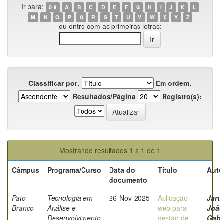
Ir para:
0-9
A
B
C
D
E
F
G
H
I
J
K
L
M
N
O
P
Q
R
S
T
U
V
W
X
Y
Z
ou entre com as primeiras letras:
Classificar por:
Em ordem:
Resultados/Página
Registro(s):
Mostrando resultados 1 a 1 de 1
Câmpus
Programa/Curso
Data do
Título
Aut
documento
Pato
Tecnologia em
26-Nov-2025
Aplicação
Jaru
Branco
Análise e
web para
Joã
Desenvolvimento
gestão de
Gab