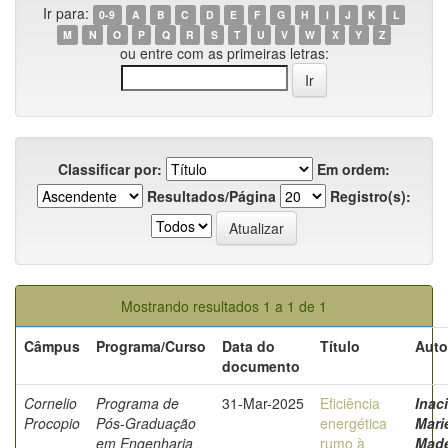
Ir para:
0-9
A
B
C
D
E
F
G
H
I
J
K
L
M
N
O
P
Q
R
S
T
U
V
W
X
Y
Z
ou entre com as primeiras letras:
Classificar por:
Em ordem:
Resultados/Página
Registro(s):
Mostrando resultados 1 a 1 de 1
Câmpus
Programa/Curso
Data do
Título
Auto
documento
Cornelio
Programa de
31-Mar-2025
Eficiência
Inaci
Procopio
Pós-Graduação
energética
Mari
em Engenharia
rumo à
Made