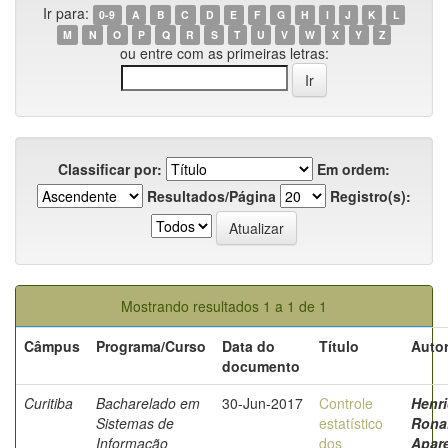
Ir para:
0-9
A
B
C
D
E
F
G
H
I
J
K
L
M
N
O
P
Q
R
S
T
U
V
W
X
Y
Z
ou entre com as primeiras letras:
Classificar por:
Em ordem:
Resultados/Página
Registro(s):
Mostrando resultados 1 a 1 de 1
Câmpus
Programa/Curso
Data do
Título
Autor
documento
Curitiba
Bacharelado em
30-Jun-2017
Controle
Henri
Sistemas de
estatístico
Rona
Informação
dos
Apar