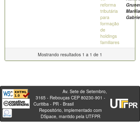
reforma
Grune
tributária
Marilia
para
Gabrie
formação
de
holdings
familiares
Mostrando resultados 1 a 1 de 1
Av. Sete de Setembro,
3165 - Rebouças CEP 80230-901 -
Curitiba - PR - Brasil
Repositório, implementado com
DSpace, mantido pela UTFPR