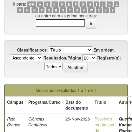
Ir para:
0-9
A
B
C
D
E
F
G
H
I
J
K
L
M
N
O
P
Q
R
S
T
U
V
W
X
Y
Z
ou entre com as primeiras letras:
Classificar por:
Em ordem:
Resultados/Página
Registro(s):
Mostrando resultados 1 a 1 de 1
Câmpus
Programa/Curso
Data do
Título
Autor(
documento
Pato
Ciências
25-Nov-2025
Possíveis
Querin
Branco
Contábeis
mudanças
Kaoan
da
Ramos