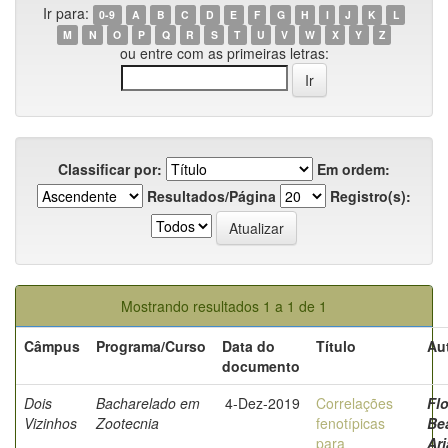
Ir para:
0-9
A
B
C
D
E
F
G
H
I
J
K
L
M
N
O
P
Q
R
S
T
U
V
W
X
Y
Z
ou entre com as primeiras letras:
Classificar por:
Em ordem:
Resultados/Página
Registro(s):
Mostrando resultados 1 a 1 de 1
Câmpus
Programa/Curso
Data do
Título
Au
documento
Dois
Bacharelado em
4-Dez-2019
Correlações
Flo
Vizinhos
Zootecnia
fenotípicas
Bea
para
Ar