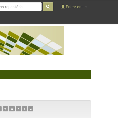
Entrar em:
V
W
X
Y
Z