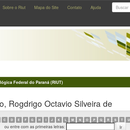
Sobre o Riut
Mapa do Site
Contato
Ajuda
lógica Federal do Paraná (RIUT)
, Rogdrigo Octavio Silveira de
C
D
E
F
G
H
I
J
K
L
M
N
O
P
Q
R
S
T
U
ou entre com as primeiras letras: