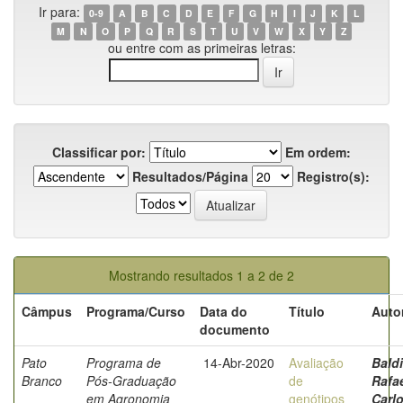
Ir para:
0-9
A
B
C
D
E
F
G
H
I
J
K
L
M
N
O
P
Q
R
S
T
U
V
W
X
Y
Z
ou entre com as primeiras letras:
Classificar por:
Em ordem:
Resultados/Página
Registro(s):
Mostrando resultados 1 a 2 de 2
Câmpus
Programa/Curso
Data do
Título
Auto
documento
Pato
Programa de
14-Abr-2020
Avaliação
Baldi
Branco
Pós-Graduação
de
Rafa
em Agronomia
genótipos
Carl