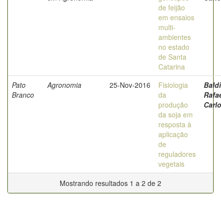
de feijão
em ensaios
multi-
ambientes
no estado
de Santa
Catarina
Pato
Agronomia
25-Nov-2016
Fisiologia
Baldi
Branco
da
Rafa
produção
Carl
da soja em
resposta à
aplicação
de
reguladores
vegetais
Mostrando resultados 1 a 2 de 2