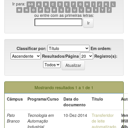
Ir para:
0-9
A
B
C
D
E
F
G
H
I
J
K
L
M
N
O
P
Q
R
S
T
U
V
W
X
Y
Z
ou entre com as primeiras letras:
Classificar por:
Em ordem:
Resultados/Página
Registro(s):
Mostrando resultados 1 a 1 de 1
Câmpus
Programa/Curso
Data do
Título
Aut
documento
Pato
Tecnologia em
10-Dez-2014
Transferidor
Ven
Branco
Automação
de leite
Wil
Industrial
automatizado
Alb