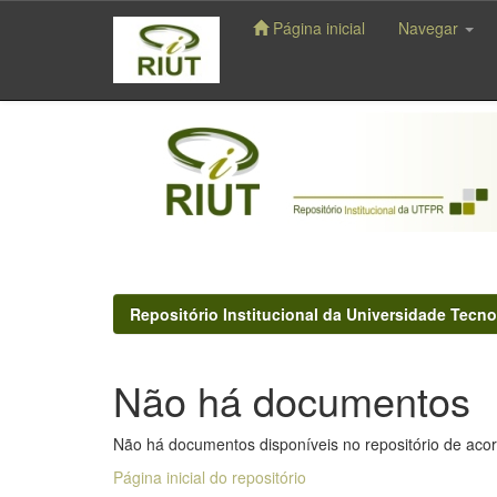
Página inicial
Navegar
Skip
navigation
Repositório Institucional da Universidade Tecno
Não há documentos
Não há documentos disponíveis no repositório de acor
Página inicial do repositório