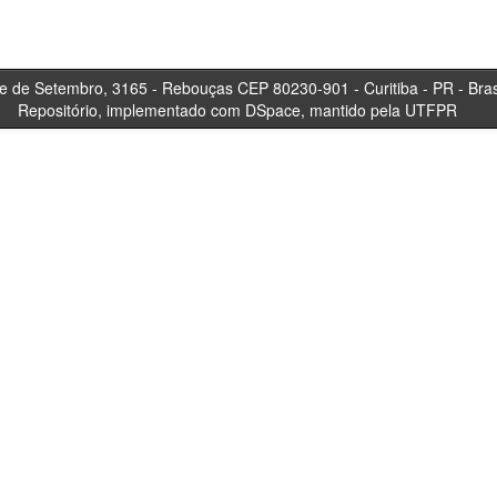
tembro, 3165 - Rebouças CEP 80230-901 - Curitiba 
Repositório, implementado com DSpace, mantido pela UTFPR